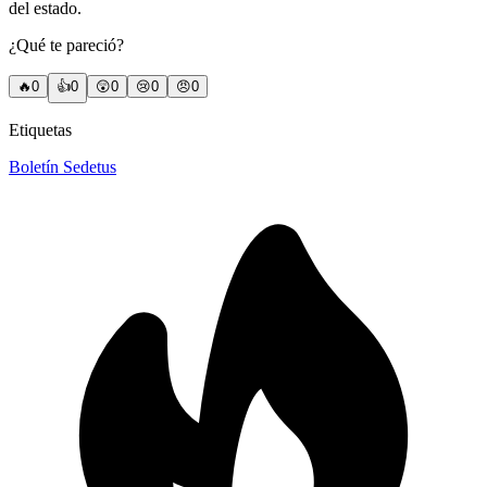
del estado.
¿Qué te pareció?
🔥
0
👍
0
😲
0
😢
0
😠
0
Etiquetas
Boletín Sedetus