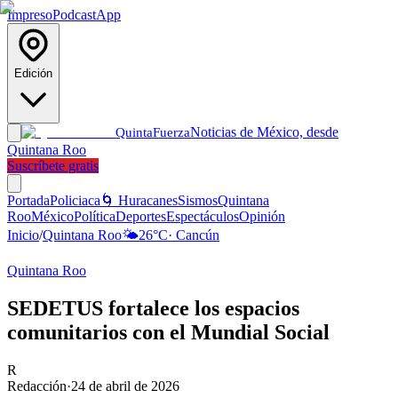
Impreso
Podcast
App
Edición
Noticias de México, desde
Quinta
Fuerza
Quintana Roo
Suscríbete gratis
Portada
Policiaca
🌀 Huracanes
Sismos
Quintana
Roo
México
Política
Deportes
Espectáculos
Opinión
Inicio
/
Quintana Roo
🌤️
26
°C
·
Cancún
Quintana Roo
SEDETUS fortalece los espacios
comunitarios con el Mundial Social
R
Redacción
·
24 de abril de 2026