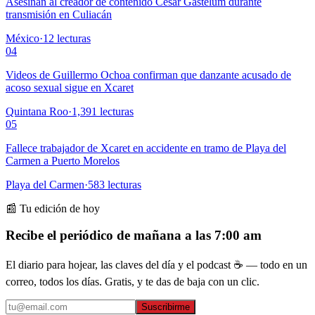
Asesinan al creador de contenido César Gastélum durante
transmisión en Culiacán
México
·
12
lecturas
04
Videos de Guillermo Ochoa confirman que danzante acusado de
acoso sexual sigue en Xcaret
Quintana Roo
·
1,391
lecturas
05
Fallece trabajador de Xcaret en accidente en tramo de Playa del
Carmen a Puerto Morelos
Playa del Carmen
·
583
lecturas
📰 Tu edición de hoy
Recibe el periódico de mañana a las 7:00 am
El diario para hojear, las claves del día y el podcast ☕ — todo en un
correo, todos los días. Gratis, y te das de baja con un clic.
Suscribirme