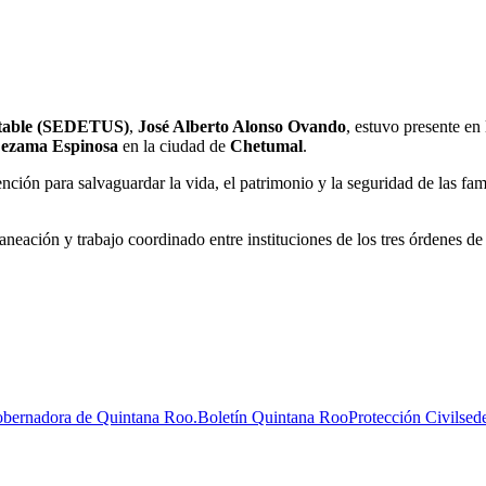
entable (SEDETUS)
,
José Alberto Alonso Ovando
, estuvo presente en 
ezama Espinosa
en la ciudad de
Chetumal
.
ención para salvaguardar la vida, el patrimonio y la seguridad de las fam
eación y trabajo coordinado entre instituciones de los tres órdenes de
obernadora de Quintana Roo.
Boletín Quintana Roo
Protección Civil
sed