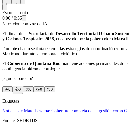
Escuchar nota
0:00
/
0:36
Narración con voz de IA
El titular de la
Secretaría de Desarrollo Territorial Urbano Sust
y Ciclones Tropicales 2026
, encabezado por la gobernadora
Mara L
Durante el acto se fortalecieron las estrategias de coordinación y prev
Mexicano durante la temporada ciclónica.
El
Gobierno de Quintana Roo
mantiene acciones permanentes de plan
contingencia hidrometeorológica.
¿Qué te pareció?
🔥
0
👍
0
😲
0
😢
0
😠
0
Etiquetas
Noticias de Mara Lezama: Cobertura completa de su gestión como G
Fuente:
SEDETUS