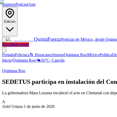
Impreso
Podcast
App
Edición
Quinta
Fuerza
Noticias de México, desde Quint
Suscríbete gratis
Portada
Policiaca
🌀 Huracanes
Sismos
Quintana Roo
México
Política
De
Inicio
/
Quintana Roo
🌤️
26
°C
·
Cancún
Quintana Roo
SEDETUS participa en instalación del Com
La gobernadora Mara Lezama encabezó el acto en Chetumal con depen
A
Ariel Urtaza
·
1 de junio de 2026