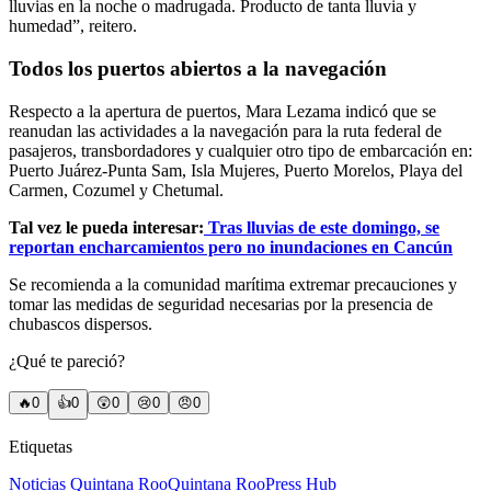
lluvias en la noche o madrugada. Producto de tanta lluvia y
humedad”, reitero.
Todos los puertos abiertos a la navegación
Respecto a la apertura de puertos, Mara Lezama indicó que se
reanudan las actividades a la navegación para la ruta federal de
pasajeros, transbordadores y cualquier otro tipo de embarcación en:
Puerto Juárez-Punta Sam, Isla Mujeres, Puerto Morelos, Playa del
Carmen, Cozumel y Chetumal.
Tal vez le pueda interesar:
Tras lluvias de este domingo, se
reportan encharcamientos pero no inundaciones en Cancún
Se recomienda a la comunidad marítima extremar precauciones y
tomar las medidas de seguridad necesarias por la presencia de
chubascos dispersos.
¿Qué te pareció?
🔥
0
👍
0
😲
0
😢
0
😠
0
Etiquetas
Noticias Quintana Roo
Quintana Roo
Press Hub