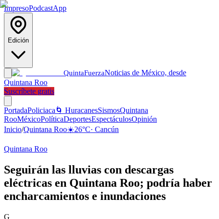
Impreso
Podcast
App
Edición
Noticias de México, desde
Quinta
Fuerza
Quintana Roo
Suscríbete gratis
Portada
Policiaca
🌀 Huracanes
Sismos
Quintana
Roo
México
Política
Deportes
Espectáculos
Opinión
Inicio
/
Quintana Roo
☀️
26
°C
·
Cancún
Quintana Roo
Seguirán las lluvias con descargas
eléctricas en Quintana Roo; podría haber
encharcamientos e inundaciones
G