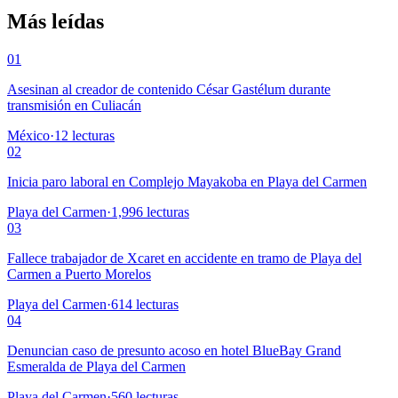
Más leídas
01
Asesinan al creador de contenido César Gastélum durante
transmisión en Culiacán
México
·
12
lecturas
02
Inicia paro laboral en Complejo Mayakoba en Playa del Carmen
Playa del Carmen
·
1,996
lecturas
03
Fallece trabajador de Xcaret en accidente en tramo de Playa del
Carmen a Puerto Morelos
Playa del Carmen
·
614
lecturas
04
Denuncian caso de presunto acoso en hotel BlueBay Grand
Esmeralda de Playa del Carmen
Playa del Carmen
·
560
lecturas