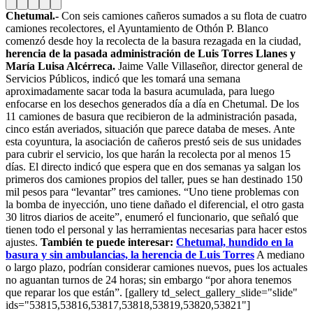
Chetumal.-
Con seis camiones cañeros sumados a su flota de cuatro
camiones recolectores, el Ayuntamiento de Othón P. Blanco
comenzó desde hoy la recolecta de la basura rezagada en la ciudad,
herencia de la pasada administración de Luis Torres Llanes y
María Luisa Alcérreca.
Jaime Valle Villaseñor, director general de
Servicios Públicos, indicó que les tomará una semana
aproximadamente sacar toda la basura acumulada, para luego
enfocarse en los desechos generados día a día en Chetumal. De los
11 camiones de basura que recibieron de la administración pasada,
cinco están averiados, situación que parece databa de meses. Ante
esta coyuntura, la asociación de cañeros prestó seis de sus unidades
para cubrir el servicio, los que harán la recolecta por al menos 15
días. El directo indicó que espera que en dos semanas ya salgan los
primeros dos camiones propios del taller, pues se han destinado 150
mil pesos para “levantar” tres camiones. “Uno tiene problemas con
la bomba de inyección, uno tiene dañado el diferencial, el otro gasta
30 litros diarios de aceite”, enumeró el funcionario, que señaló que
tienen todo el personal y las herramientas necesarias para hacer estos
ajustes.
También te puede interesar:
Chetumal, hundido en la
basura y sin ambulancias, la herencia de Luis Torres
A mediano
o largo plazo, podrían considerar camiones nuevos, pues los actuales
no aguantan turnos de 24 horas; sin embargo “por ahora tenemos
que reparar los que están”. [gallery td_select_gallery_slide="slide"
ids="53815,53816,53817,53818,53819,53820,53821"]