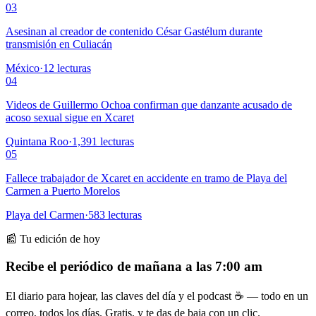
03
Asesinan al creador de contenido César Gastélum durante
transmisión en Culiacán
México
·
12
lecturas
04
Videos de Guillermo Ochoa confirman que danzante acusado de
acoso sexual sigue en Xcaret
Quintana Roo
·
1,391
lecturas
05
Fallece trabajador de Xcaret en accidente en tramo de Playa del
Carmen a Puerto Morelos
Playa del Carmen
·
583
lecturas
📰 Tu edición de hoy
Recibe el periódico de mañana a las 7:00 am
El diario para hojear, las claves del día y el podcast ☕ — todo en un
correo, todos los días. Gratis, y te das de baja con un clic.