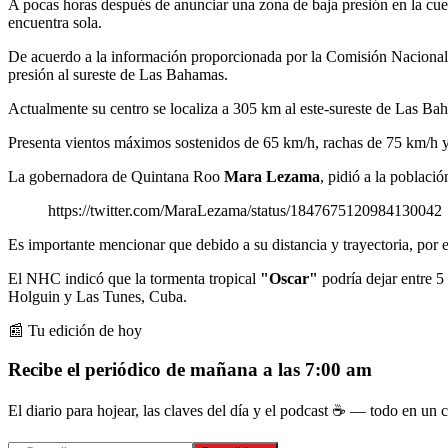
A pocas horas después de anunciar una zona de baja presión en la cue
encuentra sola.
De acuerdo a la información proporcionada por la Comisión Nacional 
presión al sureste de Las Bahamas.
Actualmente su centro se localiza a 305 km al este-sureste de Las B
Presenta vientos máximos sostenidos de 65 km/h, rachas de 75 km/h y
La gobernadora de Quintana Roo
Mara Lezama
, pidió a la poblaci
https://twitter.com/MaraLezama/status/1847675120984130042
Es importante mencionar que debido a su distancia y trayectoria, por 
El NHC indicó que la tormenta tropical
"Oscar"
podría dejar entre 
Holguin y Las Tunes, Cuba.
📰 Tu edición de hoy
Recibe el periódico de mañana a las 7:00 am
El diario para hojear, las claves del día y el podcast ☕ — todo en un co