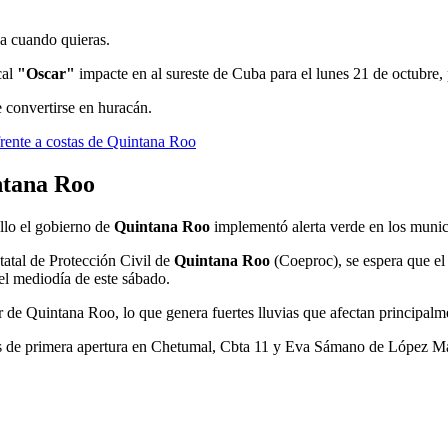
ja cuando quieras.
cal
"Oscar"
impacte en al sureste de Cuba para el lunes 21 de octubre,
 convertirse en huracán.
frente a costas de Quintana Roo
ntana Roo
ello el gobierno de
Quintana Roo
implementó alerta verde en los munici
atal de Protección Civil de
Quintana Roo
(Coeproc), se espera que el 
el mediodía de este sábado.
de Quintana Roo, lo que genera fuertes lluvias que afectan principalmen
ios de primera apertura en Chetumal, Cbta 11 y Eva Sámano de López Mat