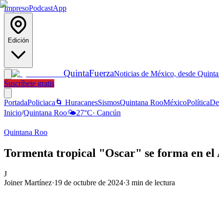
Impreso
Podcast
App
Edición
Quinta
Fuerza
Noticias de México, desde Quint
Suscríbete gratis
Portada
Policiaca
🌀 Huracanes
Sismos
Quintana Roo
México
Política
De
Inicio
/
Quintana Roo
🌤️
27
°C
·
Cancún
Quintana Roo
Tormenta tropical "Oscar" se forma en el 
J
Joiner Martínez
·
19 de octubre de 2024
·
3
min de lectura