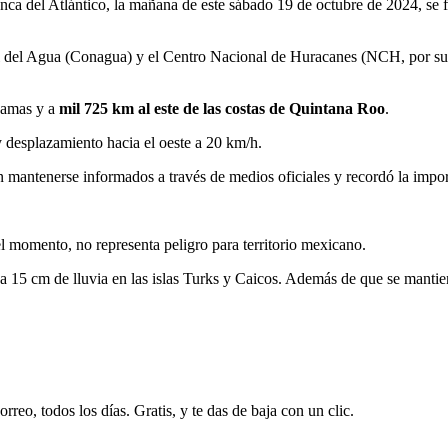
nca del Atlántico, la mañana de este sábado 19 de octubre de 2024, se
del Agua (Conagua) y el Centro Nacional de Huracanes (NCH, por sus s
ahamas y a
mil 725 km al este de las costas de Quintana Roo
.
 desplazamiento hacia el oeste a 20 km/h.
ón mantenerse informados a través de medios oficiales y recordó la impor
el momento, no representa peligro para territorio mexicano.
5 a 15 cm de lluvia en las islas Turks y Caicos. Además de que se manti
rreo, todos los días. Gratis, y te das de baja con un clic.