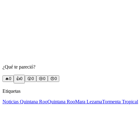
¿Qué te pareció?
🔥
0
👍
0
😲
0
😢
0
😠
0
Etiquetas
Noticias Quintana Roo
Quintana Roo
Mara Lezama
Tormenta Tropical