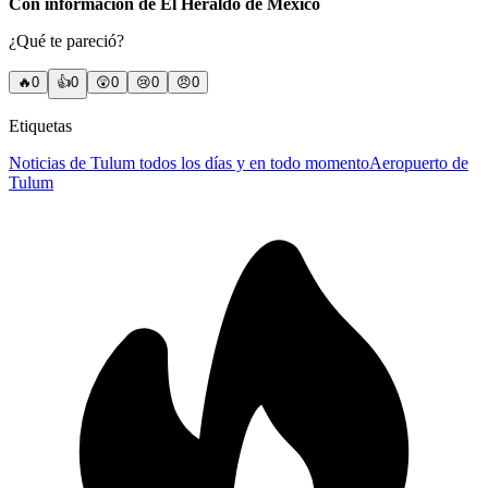
Con información de El Heraldo de México
¿Qué te pareció?
🔥
0
👍
0
😲
0
😢
0
😠
0
Etiquetas
Noticias de Tulum todos los días y en todo momento
Aeropuerto de
Tulum