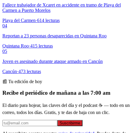
Fallece trabajador de Xcaret en accidente en tramo de Playa del
Carmen a Puerto Morelos
Playa del Carmen
·
614
lecturas
04
Reportan a 23 personas desaparecidas en Quintana Roo
Quintana Roo
·
415
lecturas
05
Joven es asesinado durante ataque armado en Cancún
Cancún
·
473
lecturas
📰 Tu edición de hoy
Recibe el periódico de mañana a las 7:00 am
El diario para hojear, las claves del día y el podcast ☕ — todo en un
correo, todos los días. Gratis, y te das de baja con un clic.
Suscribirme