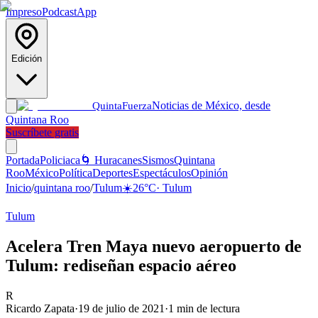
Impreso
Podcast
App
Edición
Noticias de México, desde
Quinta
Fuerza
Quintana Roo
Suscríbete gratis
Portada
Policiaca
🌀 Huracanes
Sismos
Quintana
Roo
México
Política
Deportes
Espectáculos
Opinión
Inicio
/
quintana roo
/
Tulum
☀️
26
°C
·
Tulum
Tulum
Acelera Tren Maya nuevo aeropuerto de
Tulum: rediseñan espacio aéreo
R
Ricardo Zapata
·
19 de julio de 2021
·
1
min de lectura