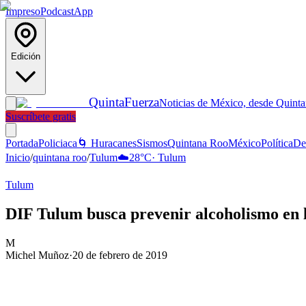
Impreso
Podcast
App
Edición
Quinta
Fuerza
Noticias de México, desde Quint
Suscríbete gratis
Portada
Policiaca
🌀 Huracanes
Sismos
Quintana Roo
México
Política
De
Inicio
/
quintana roo
/
Tulum
☁️
28
°C
·
Tulum
Tulum
DIF Tulum busca prevenir alcoholismo en 
M
Michel Muñoz
·
20 de febrero de 2019