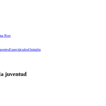
ana Roo
portes
Espectáculos
Opinión
la juventud