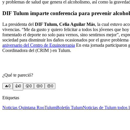
y problemas de salud que genera el alcoholismo, así como la gravedad
DIF Tulum imparte conferencia para prevenir alcohol
La presidenta del
DIF Tulum, Celia Aguilar Más
, la cual estuvo ac
vivencias. “Me da gusto y quiero felicitar a todos los jóvenes que hoy 
fomentado el deporte no solo para vernos, sino sentirnos mejor”, exp
sociedad para disminuir los daños ocasionados por el grave problema 
aniversario del Centro de Equinoterapia
En esta jornada participaron 
Coordinadora del (CRIM ) en Tulum.
¿Qué te pareció?
🔥
0
👍
0
😲
0
😢
0
😠
0
Etiquetas
Noticias Quintana Roo
Tulum
Boletín Tulum
Noticias de Tulum todos 