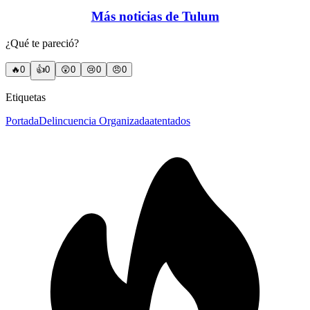
Más noticias de Tulum
¿Qué te pareció?
🔥
0
👍
0
😲
0
😢
0
😠
0
Etiquetas
Portada
Delincuencia Organizada
atentados