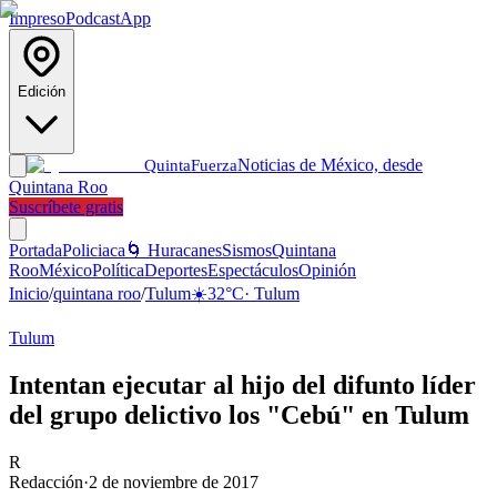
Impreso
Podcast
App
Edición
Noticias de México, desde
Quinta
Fuerza
Quintana Roo
Suscríbete gratis
Portada
Policiaca
🌀 Huracanes
Sismos
Quintana
Roo
México
Política
Deportes
Espectáculos
Opinión
Inicio
/
quintana roo
/
Tulum
☀️
32
°C
·
Tulum
Tulum
Intentan ejecutar al hijo del difunto líder
del grupo delictivo los "Cebú" en Tulum
R
Redacción
·
2 de noviembre de 2017