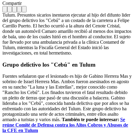
Compartir
Tulum. Presuntos sicarios inentaron ejecutar al hijo del difunto lider
del grupo delictivo los "Cebú" a un costado de la carretera a Felipe
Carrillo Puerto. El hecho ocurrió a la altura del Cenote Cristal,
donde un automóvil Camaro amarillo recibió al menos dos impactos
de bala, uno de los cuales hirió en el hombro al conductor. El sujeto
fue llevado por una ambulancia privada a la clínica Costamed de
Tulum, mientras la Fiscalía General del Estado inició las
investigaciones, en total hermetismo.
Grupo delictivo los "Cebú" en Tulum
Fuentes señalaron que el lesionado es hijo de Gabino Herrera Mas y
sobrino de Israel Herrera Mas. Ambos fueron asesinados en agosto
en su rancho "La luna y las Estrellas", mejor conocido como
"Rancho los Cebú". Los finados tuvieron el fatal resultado debido
un pleito de tierras que pasó de una discusión a balacera. Gabino
lideraba a los "Cebú", conocida banda delictiva que por años se ha
enfrentado con las autoridades del Tulum. Este grupo delictivo ha
protagonizado una serie de actos criminales, entre ellos asalto
armado a turistas y varios más.
También te puede interesar:
Se
reúne Comité de Defensa contra los Altos Cobros y Abusos de
la CFE en Tulum