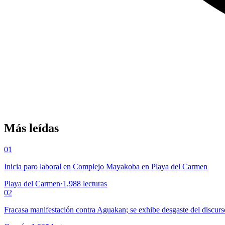
Más leídas
01
Inicia paro laboral en Complejo Mayakoba en Playa del Carmen
Playa del Carmen
·
1,988
lecturas
02
Fracasa manifestación contra Aguakan; se exhibe desgaste del discurs