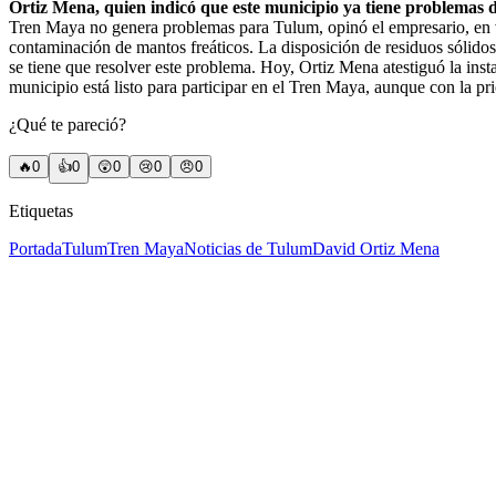
Ortiz Mena, quien indicó que este municipio ya tiene problemas de
Tren Maya no genera problemas para Tulum, opinó el empresario, en vis
contaminación de mantos freáticos. La disposición de residuos sólidos
se tiene que resolver este problema. Hoy, Ortiz Mena atestiguó la in
municipio está listo para participar en el Tren Maya, aunque con la pri
¿Qué te pareció?
🔥
0
👍
0
😲
0
😢
0
😠
0
Etiquetas
Portada
Tulum
Tren Maya
Noticias de Tulum
David Ortiz Mena