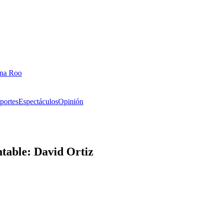
ana Roo
portes
Espectáculos
Opinión
ntable: David Ortiz