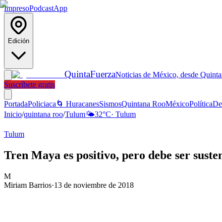
Impreso
Podcast
App
Edición
Quinta
Fuerza
Noticias de México, desde Quint
Suscríbete gratis
Portada
Policiaca
🌀 Huracanes
Sismos
Quintana Roo
México
Política
De
Inicio
/
quintana roo
/
Tulum
🌤️
32
°C
·
Tulum
Tulum
Tren Maya es positivo, pero debe ser suste
M
Miriam Barrios
·
13 de noviembre de 2018