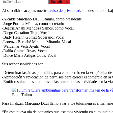
Suscribirme
Al suscribirte aceptas nuestro
aviso de privacidad
. Puedes darte de ba
-Alcalde Marciano Dzul Caamal, como presidente
-Jorge Portilla Mánica, como secretario
-Beatriz Anahí Mendoza Samos, como Vocal
-Diego Castañón Trejo, Vocal
-Bady Helenn Gómez Soberano, Vocal
-Lorenzo Bernabé Miranda Miranda, Vocal
-Waldemar Vega Ayala, Vocal
-Dalila Chimal Rivas, Vocal
-Dulce María Artigas Cobá, Vocal
Sus responsabilidades son:
-Determinar las áreas permitidas para el comercio en la vía pública d
-Aprobación y revocación de permisos para ejercer el comercio en la 
-Emitir resoluciones a controversias entorno a las actividades en la ví
Foto: Tulum
Para finalizar, Marciano Dzul llamó a las y los tulumnenses a mantene
“En esta nueva ola de contagios que estamos viviendo en el municipio