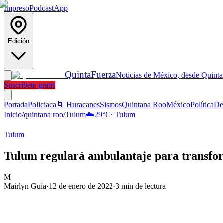
Impreso
Podcast
App
Edición
Quinta
Fuerza
Noticias de México, desde Quint
Suscríbete gratis
Portada
Policiaca
🌀 Huracanes
Sismos
Quintana Roo
México
Política
De
Inicio
/
quintana roo
/
Tulum
☁️
29
°C
·
Tulum
Tulum
Tulum regulará ambulantaje para transfor
M
Mairlyn Guía
·
12 de enero de 2022
·
3
min de lectura