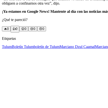
obliguen a confinarnos otra vez”, dijo.
¡Ya estamos en Google News! Mantente al día con las noticias má
¿Qué te pareció?
🔥
0
👍
0
😲
0
😢
0
😠
0
Etiquetas
Tulum
Boletín Tulum
boletín de Tulum
Marciano Dzul Caamal
Marcian