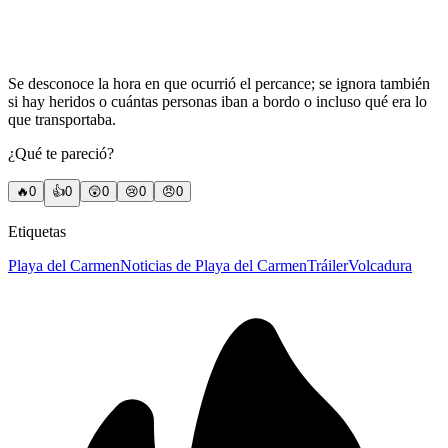
Se desconoce la hora en que ocurrió el percance; se ignora también
si hay heridos o cuántas personas iban a bordo o incluso qué era lo
que transportaba.
¿Qué te pareció?
🔥
0
👍
0
😲
0
😢
0
😠
0
Etiquetas
Playa del Carmen
Noticias de Playa del Carmen
Tráiler
Volcadura