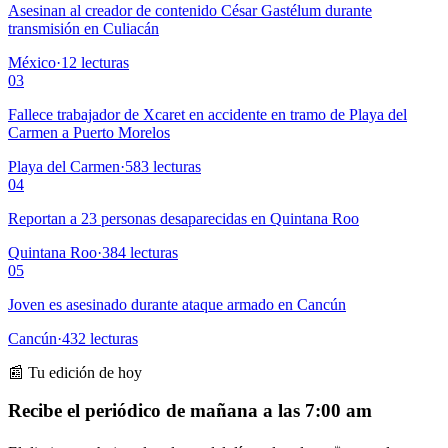
Asesinan al creador de contenido César Gastélum durante
transmisión en Culiacán
México
·
12
lecturas
03
Fallece trabajador de Xcaret en accidente en tramo de Playa del
Carmen a Puerto Morelos
Playa del Carmen
·
583
lecturas
04
Reportan a 23 personas desaparecidas en Quintana Roo
Quintana Roo
·
384
lecturas
05
Joven es asesinado durante ataque armado en Cancún
Cancún
·
432
lecturas
📰 Tu edición de hoy
Recibe el periódico de mañana a las 7:00 am