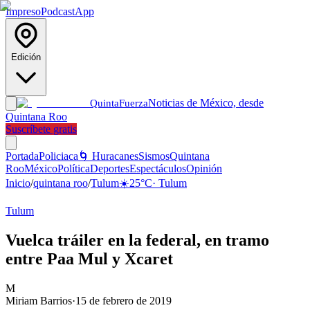
Impreso
Podcast
App
Edición
Noticias de México, desde
Quinta
Fuerza
Quintana Roo
Suscríbete gratis
Portada
Policiaca
🌀 Huracanes
Sismos
Quintana
Roo
México
Política
Deportes
Espectáculos
Opinión
Inicio
/
quintana roo
/
Tulum
☀️
25
°C
·
Tulum
Tulum
Vuelca tráiler en la federal, en tramo
entre Paa Mul y Xcaret
M
Miriam Barrios
·
15 de febrero de 2019