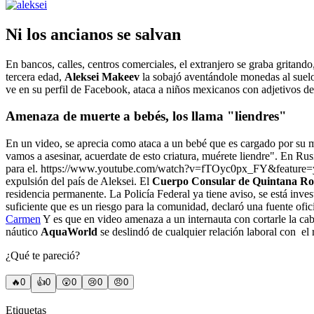
Ni los ancianos se salvan
En bancos, calles, centros comerciales, el extranjero se graba grita
tercera edad,
Aleksei Makeev
la sobajó aventándole monedas al sue
ve en su perfil de Facebook, ataca a niños mexicanos con adjetivos de
Amenaza de muerte a bebés, los llama "liendres"
En un video, se aprecia como ataca a un bebé que es cargado por su m
vamos a asesinar, acuerdate de esto criatura, muérete liendre". En Ru
para el. https://www.youtube.com/watch?v=fTOyc0px_FY&feature=y
expulsión del país de Aleksei. El
Cuerpo Consular de Quintana R
residencia permanente. La Policía Federal ya tiene aviso, se está inve
suficiente que es un riesgo para la comunidad, declaró una fuente ofic
Carmen
Y es que en video amenaza a un internauta con cortarle la cab
náutico
AquaWorld
se deslindó de cualquier relación laboral con el
¿Qué te pareció?
🔥
0
👍
0
😲
0
😢
0
😠
0
Etiquetas