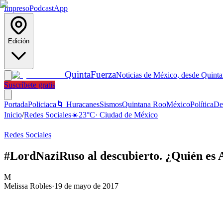
Impreso
Podcast
App
Edición
Quinta
Fuerza
Noticias de México, desde Quint
Suscríbete gratis
Portada
Policiaca
🌀 Huracanes
Sismos
Quintana Roo
México
Política
De
Inicio
/
Redes Sociales
☀️
23
°C
·
Ciudad de México
Redes Sociales
#LordNaziRuso al descubierto. ¿Quién es 
M
Melissa Robles
·
19 de mayo de 2017