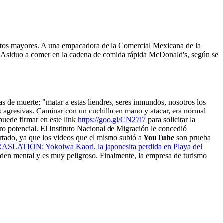
dultos mayores. A una empacadora de la Comercial Mexicana de la
Asiduo a comer en la cadena de comida rápida McDonald's, según se
 de muerte; "matar a estas liendres, seres inmundos, nosotros los
as agresivas. Caminar con un cuchillo en mano y atacar, era normal
puede firmar en este link
https://goo.gl/CN27i7
para solicitar la
ro potencial. El Instituto Nacional de Migración le concedió
ortado, ya que los videos que el mismo subió a
YouTube
son prueba
SLATION: Yokoiwa Kaori, la japonesita perdida en Playa del
orden mental y es muy peligroso. Finalmente, la empresa de turismo