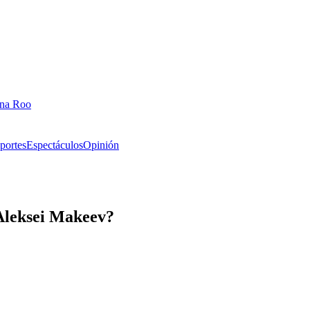
ana Roo
portes
Espectáculos
Opinión
Aleksei Makeev?