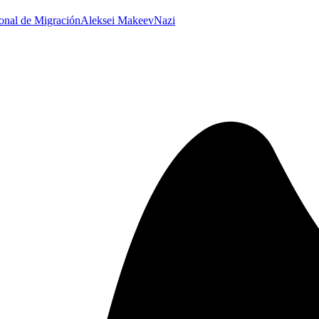
ional de Migración
Aleksei Makeev
Nazi