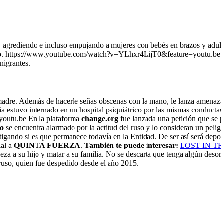
ndo, agrediendo e incluso empujando a mujeres con bebés en brazos y a
lo. https://www.youtube.com/watch?v=YLhxr4LijT0&feature=youtu.be 
nigrantes.
adre. Además de hacerle señas obscenas con la mano, le lanza amenazas
sia estuvo internado en un hospital psiquiátrico por las mismas conduct
outu.be En la plataforma
change.org
fue lanzada una petición que se 
oo
se encuentra alarmado por la actitud del ruso y lo consideran un pelig
stigando si es que permanece todavía en la Entidad. De ser así será dep
ial a
QUINTA FUERZA
.
También te puede interesar:
LOST IN TRA
eza a su hijo y matar a su familia. No se descarta que tenga algún des
 ruso, quien fue despedido desde el año 2015.