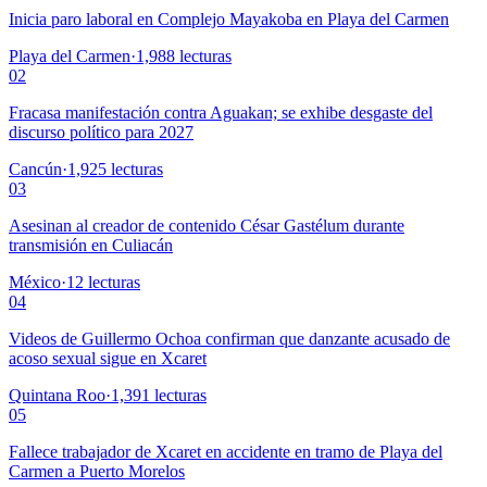
Inicia paro laboral en Complejo Mayakoba en Playa del Carmen
Playa del Carmen
·
1,988
lecturas
02
Fracasa manifestación contra Aguakan; se exhibe desgaste del
discurso político para 2027
Cancún
·
1,925
lecturas
03
Asesinan al creador de contenido César Gastélum durante
transmisión en Culiacán
México
·
12
lecturas
04
Videos de Guillermo Ochoa confirman que danzante acusado de
acoso sexual sigue en Xcaret
Quintana Roo
·
1,391
lecturas
05
Fallece trabajador de Xcaret en accidente en tramo de Playa del
Carmen a Puerto Morelos