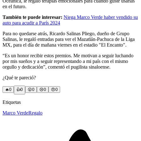
Oceánica, le regaló terapias emocionales para cuando guste usarlas
en el futuro.
También te puede interesar:
Niega Marco Verde haber vendido su
auto para acudir a París 2024
Para no quedarse atrás, Ricardo Salinas Pliego, dueño de Grupo
Salinas, le regaló entradas para ver el Mazatlán-Pachuca de la Liga
MX, para el día de mañana viernes en el estadio "El Encanto".
“Es un honor recibir estos premios. Me motivan a seguir luchando
por mis sueños y a seguir representando a mi país con el mismo
orgullo y dedicación”, comentó el pugilista sinaloense.
¿Qué te pareció?
🔥
0
👍
0
😲
0
😢
0
😠
0
Etiquetas
Marco Verde
Regalo