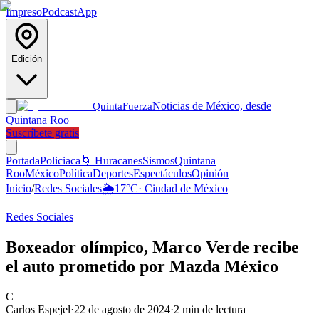
Impreso
Podcast
App
Edición
Noticias de México, desde
Quinta
Fuerza
Quintana Roo
Suscríbete gratis
Portada
Policiaca
🌀 Huracanes
Sismos
Quintana
Roo
México
Política
Deportes
Espectáculos
Opinión
Inicio
/
Redes Sociales
🌦️
17
°C
·
Ciudad de México
Redes Sociales
Boxeador olímpico, Marco Verde recibe
el auto prometido por Mazda México
C
Carlos Espejel
·
22 de agosto de 2024
·
2
min de lectura