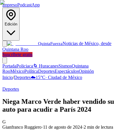
Impreso
Podcast
App
Edición
Noticias de México, desde
Quinta
Fuerza
Quintana Roo
Suscríbete gratis
Portada
Policiaca
🌀 Huracanes
Sismos
Quintana
Roo
México
Política
Deportes
Espectáculos
Opinión
Inicio
/
Deportes
☁️
15
°C
·
Ciudad de México
Deportes
Niega Marco Verde haber vendido su
auto para acudir a París 2024
G
Gianfranco Ruggiero
·
11 de agosto de 2024
·
2
min de lectura