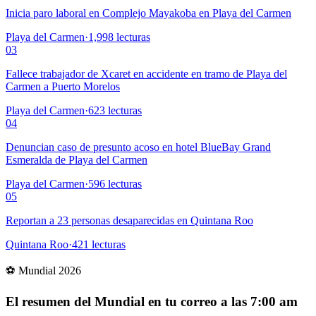
Inicia paro laboral en Complejo Mayakoba en Playa del Carmen
Playa del Carmen
·
1,998
lecturas
03
Fallece trabajador de Xcaret en accidente en tramo de Playa del
Carmen a Puerto Morelos
Playa del Carmen
·
623
lecturas
04
Denuncian caso de presunto acoso en hotel BlueBay Grand
Esmeralda de Playa del Carmen
Playa del Carmen
·
596
lecturas
05
Reportan a 23 personas desaparecidas en Quintana Roo
Quintana Roo
·
421
lecturas
⚽ Mundial 2026
El resumen del Mundial en tu correo a las 7:00 am