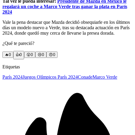
Tal vez le pueda interesar:
Presidente de Mazda en México le
regalará un coche a Marco Verde tras ganar la plata en París
2024
Vale la pena destacar que Mazda decidió obsequiarle en los últimos
días un modelo nuevo a Verde, tras su destacada actuación en París
2024, donde quedó muy cerca de llevarse la presea dorada.
¿Qué te pareció?
🔥
0
👍
0
😲
0
😢
0
😠
0
Etiquetas
París 2024
Juegos Olímpicos París 2024
Conade
Marco Verde