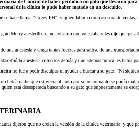
terinaria de Cancún de haber perdido a un gato que llevaron para 
personal de la clínica lo pudo haber matado en un descuido.
 se hace llamar "Greey PH", y quien labora como asesora de ventas, que 
 gato Merry a esterilizar, me avisaron que ya estaba y les dije que pasa
de una anestesia y tenga tantas fuerzas para salirse de una transportado
no absorbió la anestesia como los demás y que ademas nunca les había pa
ncún
no fue a pedir disculpas ni ayudar a buscar a su gato. "Ni siquier
 no había nadie que estuviera al tanto por si un animalito se ponía ma
y quien está desesperada buscando a su gato que supuestamente se esca
ETERINARIA
rnautas dijeron que no creían la versión de la clínica veterinaria, y que