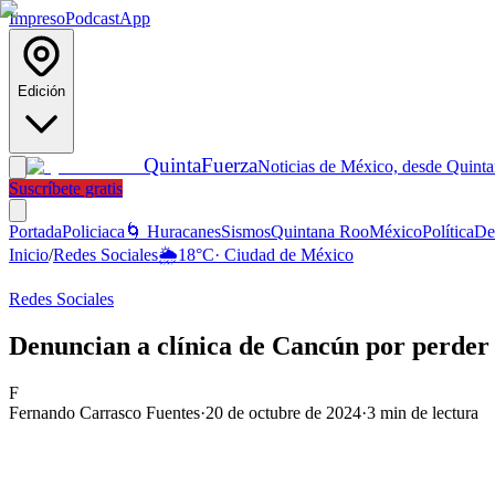
Impreso
Podcast
App
Edición
Quinta
Fuerza
Noticias de México, desde Quint
Suscríbete gratis
Portada
Policiaca
🌀 Huracanes
Sismos
Quintana Roo
México
Política
De
Inicio
/
Redes Sociales
🌦️
18
°C
·
Ciudad de México
Redes Sociales
Denuncian a clínica de Cancún por perder 
F
Fernando Carrasco Fuentes
·
20 de octubre de 2024
·
3
min de lectura