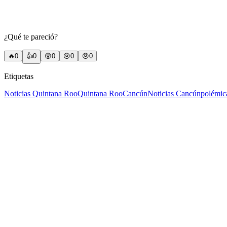
¿Qué te pareció?
🔥
0
👍
0
😲
0
😢
0
😠
0
Etiquetas
Noticias Quintana Roo
Quintana Roo
Cancún
Noticias Cancún
polémica