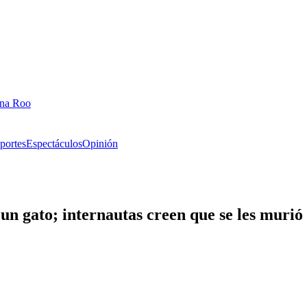
ana Roo
portes
Espectáculos
Opinión
un gato; internautas creen que se les murió