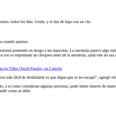
rreo, todos los días. Gratis, y te das de baja con un clic.
ja cuando quieras.
sional poniendo en riesgo a las mascotas. La anestesia parece algo rut
or eso es importante un chequeo antes de la anestesia, ojalá este no se
n en Villas Otoch Paraíso, en Cancún
era más fácil de deslindarse es que digan que se les escapó", agregó ot
ato, o si como consideran algunas personas, pudo haber muerto de maner
 cuide como se debe.