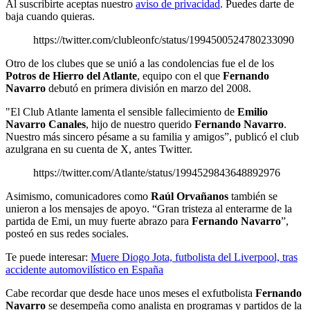
Al suscribirte aceptas nuestro
aviso de privacidad
. Puedes darte de
baja cuando quieras.
https://twitter.com/clubleonfc/status/1994500524780233090
Otro de los clubes que se unió a las condolencias fue el de los
Potros de Hierro del Atlante
, equipo con el que
Fernando
Navarro
debutó en primera división en marzo del 2008.
"El Club Atlante lamenta el sensible fallecimiento de
Emilio
Navarro Canales
, hijo de nuestro querido
Fernando Navarro
.
Nuestro más sincero pésame a su familia y amigos”, publicó el club
azulgrana en su cuenta de X, antes Twitter.
https://twitter.com/Atlante/status/1994529843648892976
Asimismo, comunicadores como
Raúl Orvañanos
también se
unieron a los mensajes de apoyo. “Gran tristeza al enterarme de la
partida de Emi, un muy fuerte abrazo para
Fernando Navarro
”,
posteó en sus redes sociales.
Te puede interesar:
Muere Diogo Jota, futbolista del Liverpool, tras
accidente automovilístico en España
Cabe recordar que desde hace unos meses el exfutbolista
Fernando
Navarro
se desempeña como analista en programas y partidos de la