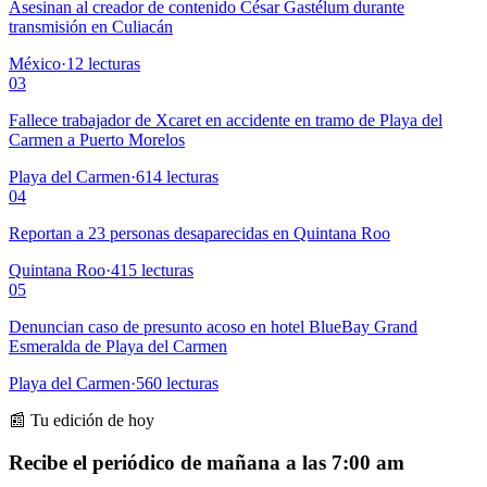
Asesinan al creador de contenido César Gastélum durante
transmisión en Culiacán
México
·
12
lecturas
03
Fallece trabajador de Xcaret en accidente en tramo de Playa del
Carmen a Puerto Morelos
Playa del Carmen
·
614
lecturas
04
Reportan a 23 personas desaparecidas en Quintana Roo
Quintana Roo
·
415
lecturas
05
Denuncian caso de presunto acoso en hotel BlueBay Grand
Esmeralda de Playa del Carmen
Playa del Carmen
·
560
lecturas
📰 Tu edición de hoy
Recibe el periódico de mañana a las 7:00 am