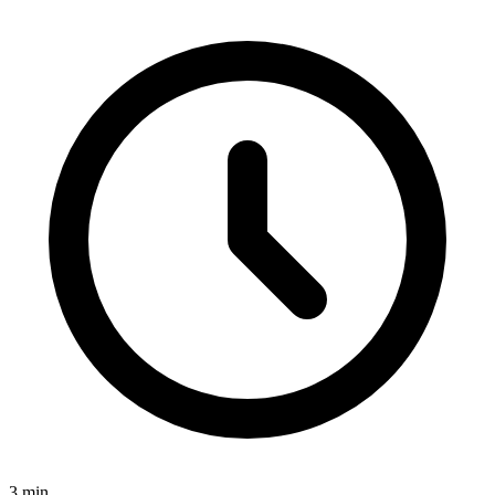
3
min