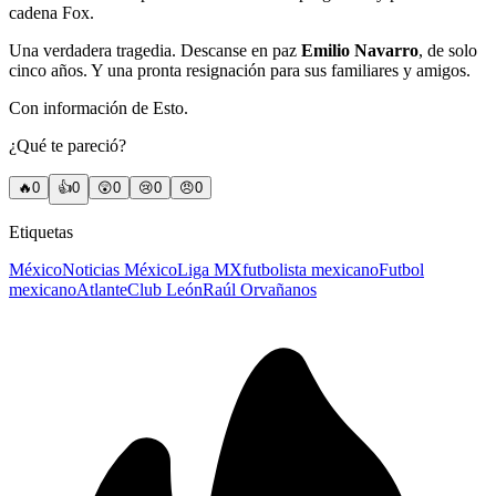
cadena Fox.
Una verdadera tragedia. Descanse en paz
Emilio Navarro
, de solo
cinco años. Y una pronta resignación para sus familiares y amigos.
Con información de Esto.
¿Qué te pareció?
🔥
0
👍
0
😲
0
😢
0
😠
0
Etiquetas
México
Noticias México
Liga MX
futbolista mexicano
Futbol
mexicano
Atlante
Club León
Raúl Orvañanos