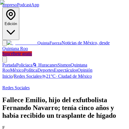
Impreso
Podcast
App
Edición
Noticias de México, desde
Quinta
Fuerza
Quintana Roo
Suscríbete gratis
Portada
Policiaca
🌀 Huracanes
Sismos
Quintana
Roo
México
Política
Deportes
Espectáculos
Opinión
Inicio
/
Redes Sociales
⛈️
21
°C
·
Ciudad de México
Redes Sociales
Fallece Emilio, hijo del exfutbolista
Fernando Navarro; tenía cinco años y
había recibido un trasplante de hígado
F