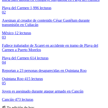
Playa del Carmen
·
1,996
lecturas
02
Asesinan al creador de contenido César Gastélum durante
transmisión en Culiacán
México
·
12
lecturas
03
Fallece trabajador de Xcaret en accidente en tramo de Playa del
Carmen a Puerto Morelos
Playa del Carmen
·
614
lecturas
04
Reportan a 23 personas desaparecidas en Quintana Roo
Quintana Roo
·
415
lecturas
05
Joven es asesinado durante ataque armado en Cancún
Cancún
·
473
lecturas
📰 Tu edición de hoy