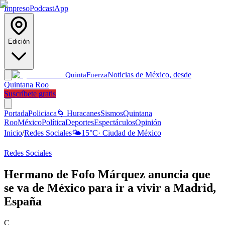
Impreso
Podcast
App
Edición
Noticias de México, desde
Quinta
Fuerza
Quintana Roo
Suscríbete gratis
Portada
Policiaca
🌀 Huracanes
Sismos
Quintana
Roo
México
Política
Deportes
Espectáculos
Opinión
Inicio
/
Redes Sociales
🌤️
15
°C
·
Ciudad de México
Redes Sociales
Hermano de Fofo Márquez anuncia que
se va de México para ir a vivir a Madrid,
España
C