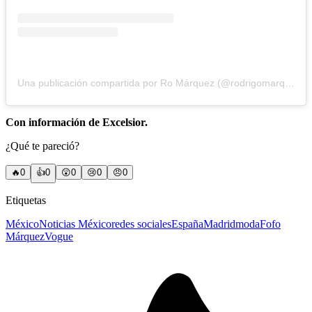
Una publicación compartida por Ro Márquez (@rodrigomarqueez)
Con información de Excelsior.
¿Qué te pareció?
🔥
0
👍
0
😲
0
😢
0
😠
0
Etiquetas
México
Noticias México
redes sociales
España
Madrid
moda
Fofo
Márquez
Vogue