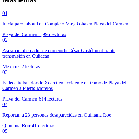
Más leídas
01
Inicia paro laboral en Complejo Mayakoba en Playa del Carmen
Playa del Carmen
·
1,996
lecturas
02
Asesinan al creador de contenido César Gastélum durante
transmisión en Culiacán
México
·
12
lecturas
03
Fallece trabajador de Xcaret en accidente en tramo de Playa del
Carmen a Puerto Morelos
Playa del Carmen
·
614
lecturas
04
Reportan a 23 personas desaparecidas en Quintana Roo
Quintana Roo
·
415
lecturas
05