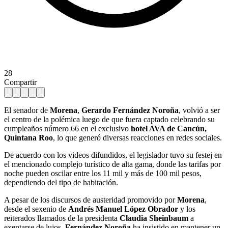
28
Compartir
El senador de
Morena
,
Gerardo Fernández Noroña
, volvió a ser
el centro de la polémica luego de que fuera captado celebrando su
cumpleaños número 66 en el exclusivo
hotel AVA de Cancún,
Quintana Roo
, lo que generó diversas reacciones en redes sociales.
De acuerdo con los videos difundidos, el legislador tuvo su festej en
el mencionado complejo turístico de alta gama, donde las tarifas por
noche pueden oscilar entre los 11 mil y más de 100 mil pesos,
dependiendo del tipo de habitación.
A pesar de los discursos de austeridad promovido por
Morena
,
desde el sexenio de
Andrés Manuel López Obrador
y los
reiterados llamados de la presidenta
Claudia Sheinbaum
a
exentarse de lujos,
Fernández Noroña
ha insistido en mantener un