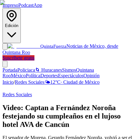
Impreso
Podcast
App
Edición
Noticias de México, desde
Quinta
Fuerza
Quintana Roo
Suscríbete gratis
Portada
Policiaca
🌀 Huracanes
Sismos
Quintana
Roo
México
Política
Deportes
Espectáculos
Opinión
Inicio
/
Redes Sociales
🌤️
12
°C
·
Ciudad de México
Redes Sociales
Video: Captan a Fernández Noroña
festejando su cumpleaños en el lujoso
hotel AVA de Cancún
El senador de Morena, Gerardo Fernández Noroña, volvió a ser el