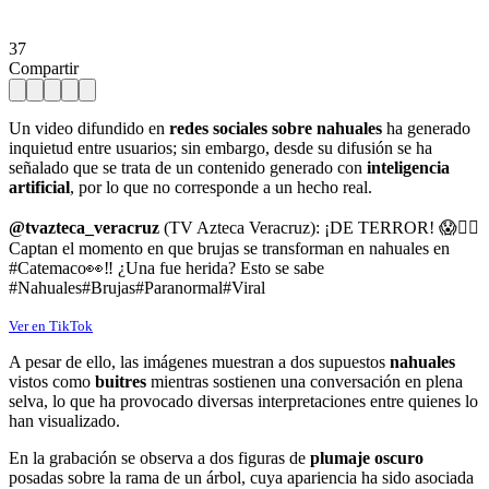
37
Compartir
Un video difundido en
redes sociales sobre nahuales
ha generado
inquietud entre usuarios; sin embargo, desde su difusión se ha
señalado que se trata de un contenido generado con
inteligencia
artificial
, por lo que no corresponde a un hecho real.
@tvazteca_veracruz
(TV Azteca Veracruz): ¡DE TERROR! 😱🧙‍♀️
Captan el momento en que brujas se transforman en nahuales en
#Catemaco👀‼️ ¿Una fue herida? Esto se sabe
#Nahuales#Brujas#Paranormal#Viral
Ver en TikTok
A pesar de ello, las imágenes muestran a dos supuestos
nahuales
vistos como
buitres
mientras sostienen una conversación en plena
selva, lo que ha provocado diversas interpretaciones entre quienes lo
han visualizado.
En la grabación se observa a dos figuras de
plumaje oscuro
posadas sobre la rama de un árbol, cuya apariencia ha sido asociada