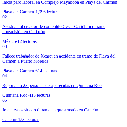
Inicia paro laboral en Complejo Mayakoba en Playa del Carmen
Playa del Carmen
·
1,996
lecturas
02
Asesinan al creador de contenido César Gastélum durante
transmisión en Culiacán
México
·
12
lecturas
03
Fallece trabajador de Xcaret en accidente en tramo de Playa del
Carmen a Puerto Morelos
Playa del Carmen
·
614
lecturas
04
Reportan a 23 personas desaparecidas en Quintana Roo
Quintana Roo
·
415
lecturas
05
Joven es asesinado durante ataque armado en Cancún
Cancún
·
473
lecturas