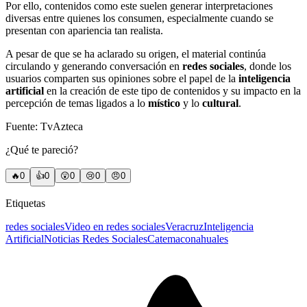
Por ello, contenidos como este suelen generar interpretaciones
diversas entre quienes los consumen, especialmente cuando se
presentan con apariencia tan realista.
A pesar de que se ha aclarado su origen, el material continúa
circulando y generando conversación en
redes sociales
, donde los
usuarios comparten sus opiniones sobre el papel de la
inteligencia
artificial
en la creación de este tipo de contenidos y su impacto en la
percepción de temas ligados a lo
místico
y lo
cultural
.
Fuente: TvAzteca
¿Qué te pareció?
🔥
0
👍
0
😲
0
😢
0
😠
0
Etiquetas
redes sociales
Video en redes sociales
Veracruz
Inteligencia
Artificial
Noticias Redes Sociales
Catemaco
nahuales