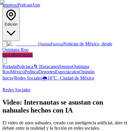
Impreso
Podcast
App
Edición
Noticias de México, desde
Quinta
Fuerza
Quintana Roo
Suscríbete gratis
Portada
Policiaca
🌀 Huracanes
Sismos
Quintana
Roo
México
Política
Deportes
Espectáculos
Opinión
Inicio
/
Redes Sociales
🌦️
18
°C
·
Ciudad de México
Redes Sociales
Video: Internautas se asustan con
nahuales hechos con IA
El video de unos nahuales, creado con inteligencia artificial, abre el
debate entre la realidad y la ficción en redes sociales.