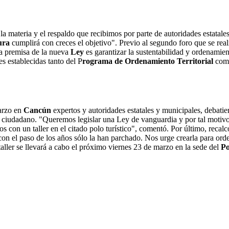
n la materia y el respaldo que recibimos por parte de autoridades estata
ura
cumplirá con creces el objetivo". Previo al segundo foro que se real
la premisa de la nueva
Ley
es garantizar la sustentabilidad y ordenamie
 establecidas tanto del P
rograma de Ordenamiento Territorial
com
marzo en
Cancún
expertos y autoridades estatales y municipales, debatie
al ciudadano. "Queremos legislar una Ley de vanguardia y por tal motiv
s con un taller en el citado polo turístico", comentó. Por último, recalcó
con el paso de los años sólo la han parchado. Nos urge crearla para or
aller se llevará a cabo el próximo viernes 23 de marzo en la sede del
Po