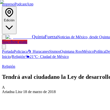
Impreso
Podcast
App
Edición
Quinta
Fuerza
Noticias de México, desde Quint
Suscríbete gratis
Portada
Policiaca
🌀 Huracanes
Sismos
Quintana Roo
México
Política
De
Inicio
/
Religión
🌤️
21
°C
·
Ciudad de México
Religión
Tendrá aval ciudadano la Ley de desarrol
A
Ariadna Lira
·
18 de marzo de 2018