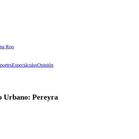
ana Roo
portes
Espectáculos
Opinión
lo Urbano: Pereyra