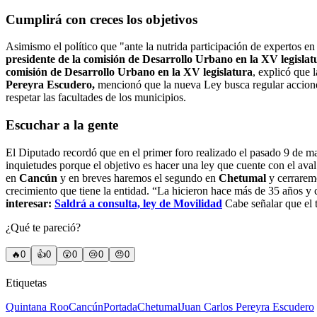
Cumplirá con creces los objetivos
Asimismo el político que "ante la nutrida participación de expertos e
presidente de la comisión de Desarrollo Urbano en la XV legislat
comisión de Desarrollo Urbano en la XV legislatura
, explicó que 
Pereyra Escudero,
mencionó que la nueva Ley busca regular acciones
respetar las facultades de los municipios.
Escuchar a la gente
El Diputado recordó que en el primer foro realizado el pasado 9 de 
inquietudes porque el objetivo es hacer una ley que cuente con el av
en
Cancún
y en breves haremos el segundo en
Chetumal
y cerraremo
crecimiento que tiene la entidad. “La hicieron hace más de 35 años y 
interesar:
Saldrá a consulta, ley de Movilidad
Cabe señalar que el t
¿Qué te pareció?
🔥
0
👍
0
😲
0
😢
0
😠
0
Etiquetas
Quintana Roo
Cancún
Portada
Chetumal
Juan Carlos Pereyra Escudero