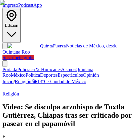
Impreso
Podcast
App
Edición
Noticias de México, desde
Quinta
Fuerza
Quintana Roo
Suscríbete gratis
Portada
Policiaca
🌀 Huracanes
Sismos
Quintana
Roo
México
Política
Deportes
Espectáculos
Opinión
Inicio
/
Religión
🌤️
13
°C
·
Ciudad de México
Religión
Video: Se disculpa arzobispo de Tuxtla
Gutiérrez, Chiapas tras ser criticado por
pasear en el papamóvil
F