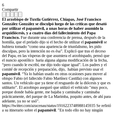
6
Compartir
El arzobispo de Tuxtla Gutiérrez, Chiapas, José Francisco
González González se disculpó luego de las críticas que desató
por utilizar el papamóvil, a unas horas de haber asumido la
arquidiócesis, y a cuatro días del fallecimiento del Papa
Francisco.
Fue durante una conferencia de prensa, después de la
homilía, que el prelado dijo si el hecho de utilizar el
papamóvil
se
hubiera tomado “como una apariencia de triunfalismo, les pido
disculpas, pero la intención no es ésa”. Explicó que tras el deceso
del Papa, en las vísperas de que asumiera el arzobispado, pensó que
el nuncio apostólico haria alguna alguna modificación de la fecha,
“pero cuando le escribí, me dijo todo sigue igual”. Los padres y el
comité de recepción y preparación, dijo, habían previsto usar el
papamóvil
. “Ya lo habían usado en otras ocasiones para mover al
obispo Fabio (el fallecido Fabio Martínez Castilla) con algunos
santos. Un vehículo que ya tiene el resguardo de la diócesis y que es
utilitario”. El arzobispo aseguró que utilizó el vehículo "muy poco,
porque donde había gente, me bajaba y caminaba y caminaba
prácticamente, del parque de La Marimba, poquito antes, de ahí para
adelante, ya no se usó".
https://twitter.com/azucenau/status/1916223748988145935 Se refirió
a su itinerario sobre el
papamóvil
. "En todo ello no hay ningún