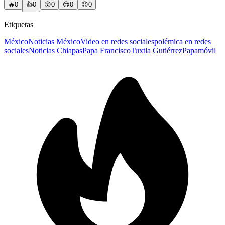
🔥
0
👍
0
😲
0
😢
0
😠
0
Etiquetas
México
Noticias México
Video en redes sociales
polémica en redes
sociales
Noticias Chiapas
Papa Francisco
Tuxtla Gutiérrez
Papamóvil