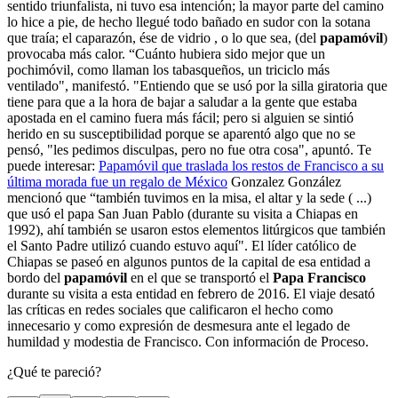
sentido triunfalista, ni tuvo esa intención; la mayor parte del camino
lo hice a pie, de hecho llegué todo bañado en sudor con la sotana
que traía; el caparazón, ése de vidrio , o lo que sea, (del
papamóvil
)
provocaba más calor. “Cuánto hubiera sido mejor que un
pochimóvil, como llaman los tabasqueños, un triciclo más
ventilado", manifestó. "Entiendo que se usó por la silla giratoria que
tiene para que a la hora de bajar a saludar a la gente que estaba
apostada en el camino fuera más fácil; pero si alguien se sintió
herido en su susceptibilidad porque se aparentó algo que no se
pensó, "les pedimos disculpas, pero no fue otra cosa", apuntó. Te
puede interesar:
Papamóvil que traslada los restos de Francisco a su
última morada fue un regalo de México
Gonzalez González
mencionó que “también tuvimos en la misa, el altar y la sede ( ...)
que usó el papa San Juan Pablo (durante su visita a Chiapas en
1992), ahí también se usaron estos elementos litúrgicos que también
el Santo Padre utilizó cuando estuvo aquí". El líder católico de
Chiapas se paseó en algunos puntos de la capital de esa entidad a
bordo del
papamóvil
en el que se transportó el
Papa Francisco
durante su visita a esta entidad en febrero de 2016. El viaje desató
las críticas en redes sociales que calificaron el hecho como
innecesario y como expresión de desmesura ante el legado de
humildad y modestia de Francisco. Con información de Proceso.
¿Qué te pareció?