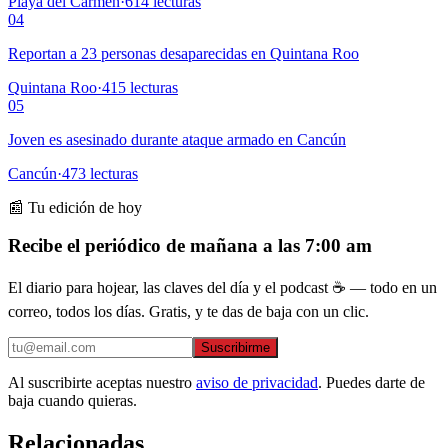
Playa del Carmen
·
614
lecturas
04
Reportan a 23 personas desaparecidas en Quintana Roo
Quintana Roo
·
415
lecturas
05
Joven es asesinado durante ataque armado en Cancún
Cancún
·
473
lecturas
📰 Tu edición de hoy
Recibe el periódico de mañana a las 7:00 am
El diario para hojear, las claves del día y el podcast ☕ — todo en un
correo, todos los días. Gratis, y te das de baja con un clic.
Suscribirme
Al suscribirte aceptas nuestro
aviso de privacidad
. Puedes darte de
baja cuando quieras.
Relacionadas