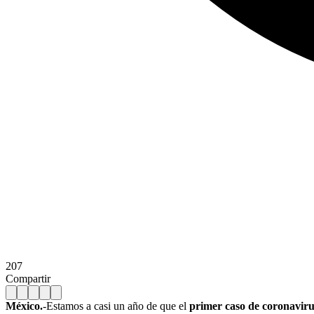
207
Compartir
México.
-Estamos a casi un año de que el
primer caso de coronaviru