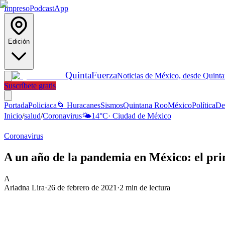
Impreso
Podcast
App
Edición
Quinta
Fuerza
Noticias de México, desde Quint
Suscríbete gratis
Portada
Policiaca
🌀 Huracanes
Sismos
Quintana Roo
México
Política
De
Inicio
/
salud
/
Coronavirus
🌤️
14
°C
·
Ciudad de México
Coronavirus
A un año de la pandemia en México: el pri
A
Ariadna Lira
·
26 de febrero de 2021
·
2
min de lectura