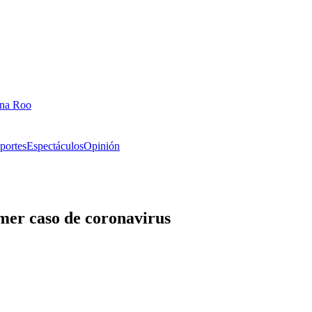
ana Roo
portes
Espectáculos
Opinión
mer caso de coronavirus