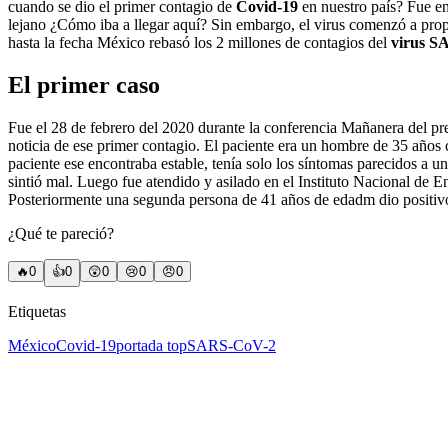
cuando se dio el primer contagio de
Covid-19
en nuestro país? Fue e
lejano ¿Cómo iba a llegar aquí? Sin embargo, el virus comenzó a prop
hasta la fecha México rebasó los 2 millones de contagios del
virus S
El primer caso
Fue el 28 de febrero del 2020 durante la conferencia Mañanera del 
noticia de ese primer contagio. El paciente era un hombre de 35 años 
paciente ese encontraba estable, tenía solo los síntomas parecidos a u
sintió mal. Luego fue atendido y asilado en el Instituto Nacional de E
Posteriormente una segunda persona de 41 años de edadm dio positivo
¿Qué te pareció?
🔥
0
👍
0
😲
0
😢
0
😠
0
Etiquetas
México
Covid-19
portada top
SARS-CoV-2