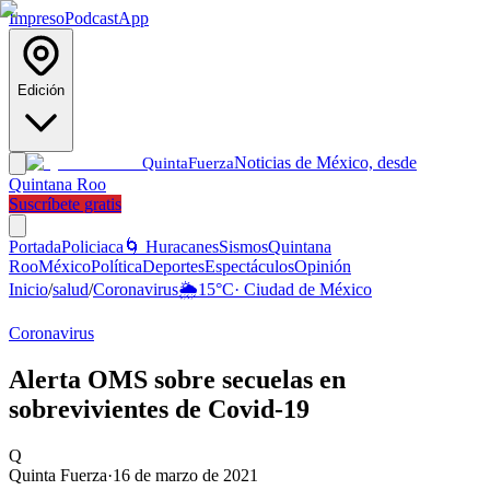
Impreso
Podcast
App
Edición
Noticias de México, desde
Quinta
Fuerza
Quintana Roo
Suscríbete gratis
Portada
Policiaca
🌀 Huracanes
Sismos
Quintana
Roo
México
Política
Deportes
Espectáculos
Opinión
Inicio
/
salud
/
Coronavirus
🌦️
15
°C
·
Ciudad de México
Coronavirus
Alerta OMS sobre secuelas en
sobrevivientes de Covid-19
Q
Quinta Fuerza
·
16 de marzo de 2021