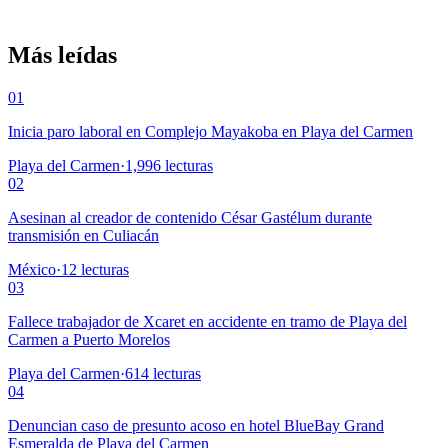
Más leídas
01
Inicia paro laboral en Complejo Mayakoba en Playa del Carmen
Playa del Carmen
·
1,996
lecturas
02
Asesinan al creador de contenido César Gastélum durante
transmisión en Culiacán
México
·
12
lecturas
03
Fallece trabajador de Xcaret en accidente en tramo de Playa del
Carmen a Puerto Morelos
Playa del Carmen
·
614
lecturas
04
Denuncian caso de presunto acoso en hotel BlueBay Grand
Esmeralda de Playa del Carmen