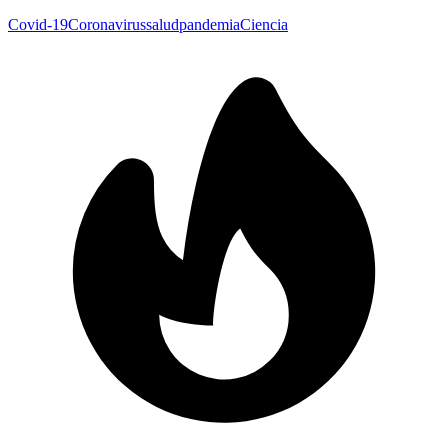
Covid-19
Coronavirus
salud
pandemia
Ciencia