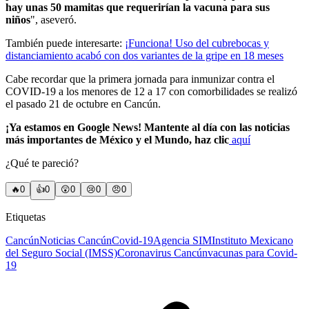
hay unas 50 mamitas que requerirían la vacuna para sus
niños
", aseveró.
También puede interesarte:
¡Funciona! Uso del cubrebocas y
distanciamiento acabó con dos variantes de la gripe en 18 meses
Cabe recordar que la primera jornada para inmunizar contra el
COVID-19 a los menores de 12 a 17 con comorbilidades se realizó
el pasado 21 de octubre en Cancún.
¡Ya estamos en Google News! Mantente al día con las noticias
más importantes de México y el Mundo, haz clic
aquí
¿Qué te pareció?
🔥
0
👍
0
😲
0
😢
0
😠
0
Etiquetas
Cancún
Noticias Cancún
Covid-19
Agencia SIM
Instituto Mexicano
del Seguro Social (IMSS)
Coronavirus Cancún
vacunas para Covid-
19