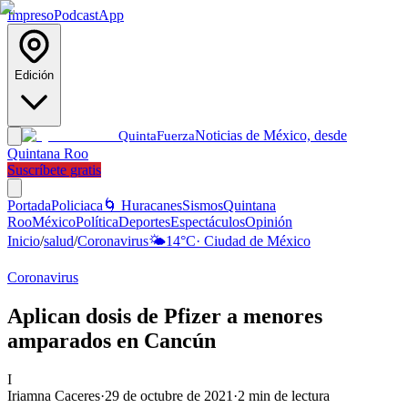
Impreso
Podcast
App
Edición
Noticias de México, desde
Quinta
Fuerza
Quintana Roo
Suscríbete gratis
Portada
Policiaca
🌀 Huracanes
Sismos
Quintana
Roo
México
Política
Deportes
Espectáculos
Opinión
Inicio
/
salud
/
Coronavirus
🌤️
14
°C
·
Ciudad de México
Coronavirus
Aplican dosis de Pfizer a menores
amparados en Cancún
I
Iriamna Caceres
·
29 de octubre de 2021
·
2
min de lectura