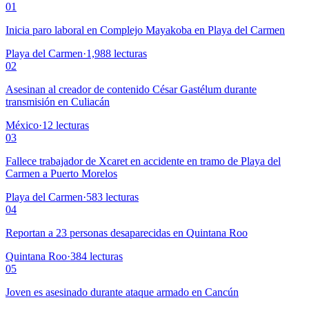
01
Inicia paro laboral en Complejo Mayakoba en Playa del Carmen
Playa del Carmen
·
1,988
lecturas
02
Asesinan al creador de contenido César Gastélum durante
transmisión en Culiacán
México
·
12
lecturas
03
Fallece trabajador de Xcaret en accidente en tramo de Playa del
Carmen a Puerto Morelos
Playa del Carmen
·
583
lecturas
04
Reportan a 23 personas desaparecidas en Quintana Roo
Quintana Roo
·
384
lecturas
05
Joven es asesinado durante ataque armado en Cancún