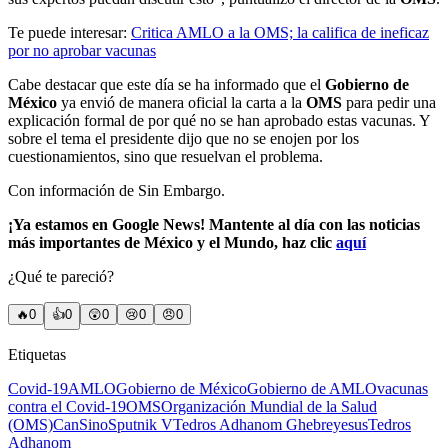
Te puede interesar:
Critica AMLO a la OMS; la califica de ineficaz
por no aprobar vacunas
Cabe destacar que este día se ha informado que el
Gobierno de
México
ya envió de manera oficial la carta a la
OMS
para pedir una
explicación formal de por qué no se han aprobado estas vacunas. Y
sobre el tema el presidente dijo que no se enojen por los
cuestionamientos, sino que resuelvan el problema.
Con información de Sin Embargo.
¡Ya estamos en Google News! Mantente al día con las noticias
más importantes de México y el Mundo, haz clic
aquí
¿Qué te pareció?
🔥
0
👍
0
😲
0
😢
0
😠
0
Etiquetas
Covid-19
AMLO
Gobierno de México
Gobierno de AMLO
vacunas
contra el Covid-19
OMS
Organización Mundial de la Salud
(OMS)
CanSino
Sputnik V
Tedros Adhanom Ghebreyesus
Tedros
Adhanom