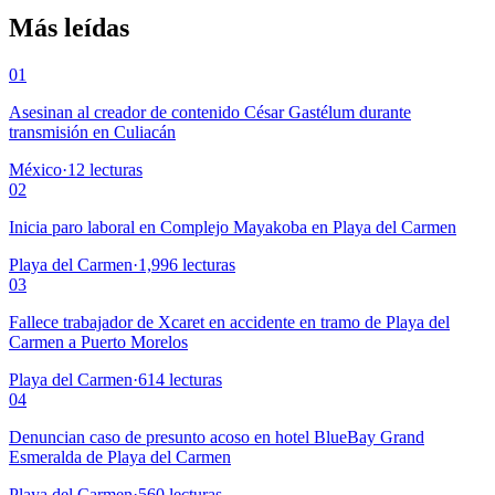
Más leídas
01
Asesinan al creador de contenido César Gastélum durante
transmisión en Culiacán
México
·
12
lecturas
02
Inicia paro laboral en Complejo Mayakoba en Playa del Carmen
Playa del Carmen
·
1,996
lecturas
03
Fallece trabajador de Xcaret en accidente en tramo de Playa del
Carmen a Puerto Morelos
Playa del Carmen
·
614
lecturas
04
Denuncian caso de presunto acoso en hotel BlueBay Grand
Esmeralda de Playa del Carmen
Playa del Carmen
·
560
lecturas