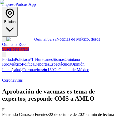
Impreso
Podcast
App
Edición
Noticias de México, desde
Quinta
Fuerza
Quintana Roo
Suscríbete gratis
Portada
Policiaca
🌀 Huracanes
Sismos
Quintana
Roo
México
Política
Deportes
Espectáculos
Opinión
Inicio
/
salud
/
Coronavirus
☁️
15
°C
·
Ciudad de México
Coronavirus
Aprobación de vacunas es tema de
expertos, responde OMS a AMLO
F
Fernando Carrasco Fuentes
·
22 de octubre de 2021
·
2
min de lectura