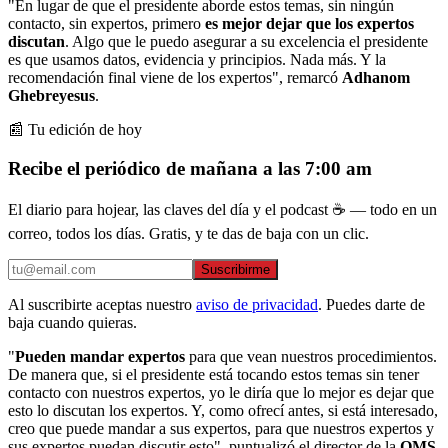
"En lugar de que el presidente aborde estos temas, sin ningún
contacto, sin expertos, primero
es mejor dejar que los
expertos
discutan
. Algo que le puedo asegurar a su excelencia el presidente
es que usamos datos, evidencia y principios. Nada más. Y la
recomendación final viene de los expertos", remarcó
Adhanom
Ghebreyesus
.
📰 Tu edición de hoy
Recibe el periódico de mañana a las 7:00 am
El diario para hojear, las claves del día y el podcast ☕ — todo en un
correo, todos los días. Gratis, y te das de baja con un clic.
Suscribirme
Al suscribirte aceptas nuestro
aviso de privacidad
. Puedes darte de
baja cuando quieras.
"
Pueden mandar expertos
para que vean nuestros procedimientos.
De manera que, si el presidente está tocando estos temas sin tener
contacto con nuestros expertos, yo le diría que lo mejor es dejar que
esto lo discutan los expertos. Y, como ofrecí antes, si está interesado,
creo que puede mandar a sus expertos, para que nuestros expertos y
sus expertos puedan discutir esto", puntualizó el director de la
OMS
.