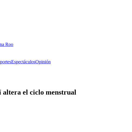
ana Roo
portes
Espectáculos
Opinión
altera el ciclo menstrual