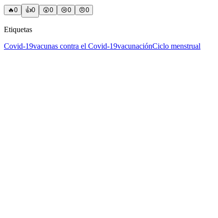
🔥
0
👍
0
😲
0
😢
0
😠
0
Etiquetas
Covid-19
vacunas contra el Covid-19
vacunación
Ciclo menstrual