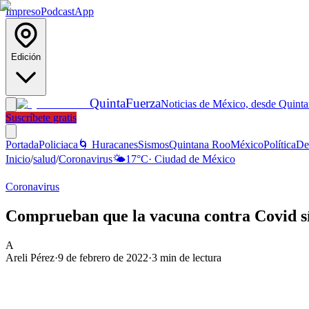
Impreso
Podcast
App
Edición
Quinta
Fuerza
Noticias de México, desde Quint
Suscríbete gratis
Portada
Policiaca
🌀 Huracanes
Sismos
Quintana Roo
México
Política
De
Inicio
/
salud
/
Coronavirus
🌤️
17
°C
·
Ciudad de México
Coronavirus
Comprueban que la vacuna contra Covid sí 
A
Areli Pérez
·
9 de febrero de 2022
·
3
min de lectura