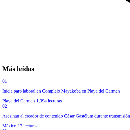
Más leídas
01
Inicia paro laboral en Complejo Mayakoba en Playa del Carmen
Playa del Carmen
·
1,994
lecturas
02
Asesinan al creador de contenido César Gastélum durante transmisió
México
·
12
lecturas