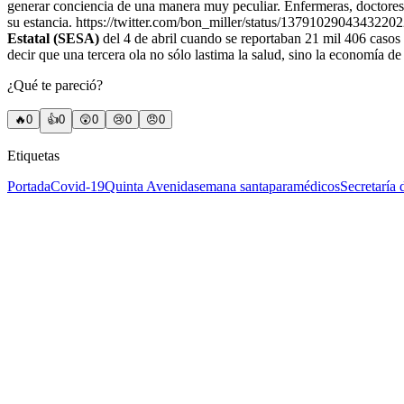
generar conciencia de una manera muy peculiar. Enfermeras, doctore
su estancia. https://twitter.com/bon_miller/status/13791029043432202
Estatal (SESA)
del 4 de abril cuando se reportaban 21 mil 406 casos 
decir que una tercera ola no sólo lastima la salud, sino la economía d
¿Qué te pareció?
🔥
0
👍
0
😲
0
😢
0
😠
0
Etiquetas
Portada
Covid-19
Quinta Avenida
semana santa
paramédicos
Secretaría