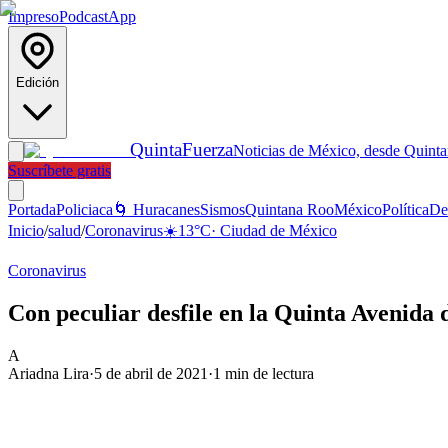
Impreso
Podcast
App
Edición
Quinta
Fuerza
Noticias de México, desde Quint
Suscríbete gratis
Portada
Policiaca
🌀 Huracanes
Sismos
Quintana Roo
México
Política
De
Inicio
/
salud
/
Coronavirus
☀️
13
°C
·
Ciudad de México
Coronavirus
Con peculiar desfile en la Quinta Avenida 
A
Ariadna Lira
·
5 de abril de 2021
·
1
min de lectura