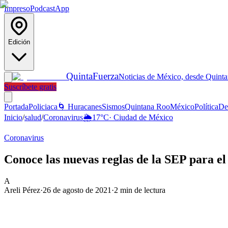
Impreso
Podcast
App
Edición
Quinta
Fuerza
Noticias de México, desde Quint
Suscríbete gratis
Portada
Policiaca
🌀 Huracanes
Sismos
Quintana Roo
México
Política
De
Inicio
/
salud
/
Coronavirus
🌦️
17
°C
·
Ciudad de México
Coronavirus
Conoce las nuevas reglas de la SEP para el 
A
Areli Pérez
·
26 de agosto de 2021
·
2
min de lectura