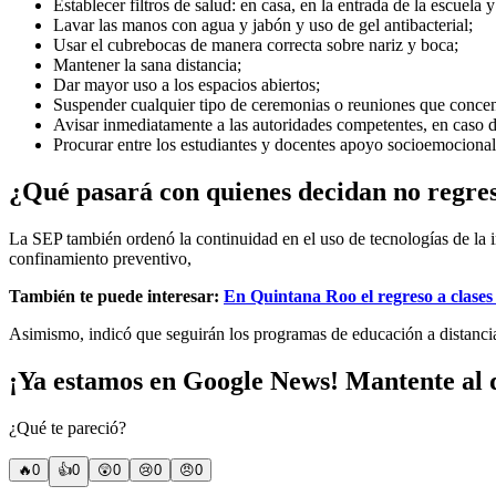
Establecer filtros de salud: en casa, en la entrada de la escuela y
Lavar las manos con agua y jabón y uso de gel antibacterial;
Usar el cubrebocas de manera correcta sobre nariz y boca;
Mantener la sana distancia;
Dar mayor uso a los espacios abiertos;
Suspender cualquier tipo de ceremonias o reuniones que concen
Avisar inmediatamente a las autoridades competentes, en caso 
Procurar entre los estudiantes y docentes apoyo socioemocional
¿Qué pasará con quienes decidan no regres
La SEP también ordenó la continuidad en el uso de tecnologías de la i
confinamiento preventivo,
También te puede interesar:
En Quintana Roo el regreso a clases
Asimismo, indicó que seguirán los programas de educación a distancia
¡Ya estamos en Google News! Mantente al d
¿Qué te pareció?
🔥
0
👍
0
😲
0
😢
0
😠
0