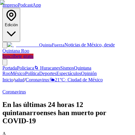
Impreso
Podcast
App
Edición
Noticias de México, desde
Quinta
Fuerza
Quintana Roo
Suscríbete gratis
Portada
Policiaca
🌀 Huracanes
Sismos
Quintana
Roo
México
Política
Deportes
Espectáculos
Opinión
Inicio
/
salud
/
Coronavirus
🌤️
21
°C
·
Ciudad de México
Coronavirus
En las últimas 24 horas 12
quintanarroenses han muerto por
COVID-19
A