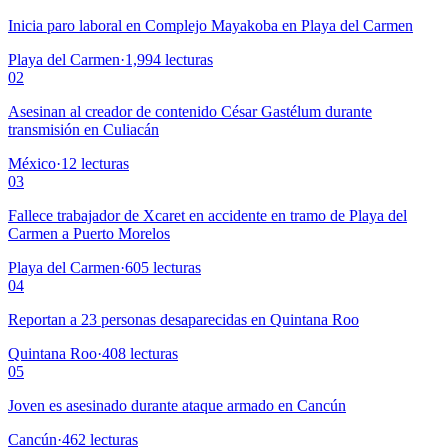
Inicia paro laboral en Complejo Mayakoba en Playa del Carmen
Playa del Carmen
·
1,994
lecturas
02
Asesinan al creador de contenido César Gastélum durante
transmisión en Culiacán
México
·
12
lecturas
03
Fallece trabajador de Xcaret en accidente en tramo de Playa del
Carmen a Puerto Morelos
Playa del Carmen
·
605
lecturas
04
Reportan a 23 personas desaparecidas en Quintana Roo
Quintana Roo
·
408
lecturas
05
Joven es asesinado durante ataque armado en Cancún
Cancún
·
462
lecturas