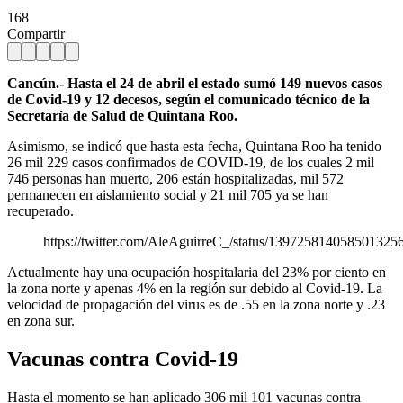
168
Compartir
Cancún.- Hasta el 24 de abril el estado sumó 149 nuevos casos
de Covid-19 y 12 decesos, según el comunicado técnico de la
Secretaría de Salud de Quintana Roo.
Asimismo, se indicó que hasta esta fecha, Quintana Roo ha tenido
26 mil 229 casos confirmados de COVID-19, de los cuales 2 mil
746 personas han muerto, 206 están hospitalizadas, mil 572
permanecen en aislamiento social y 21 mil 705 ya se han
recuperado.
https://twitter.com/AleAguirreC_/status/139725814058501325
Actualmente hay una ocupación hospitalaria del 23% por ciento en
la zona norte y apenas 4% en la región sur debido al Covid-19. La
velocidad de propagación del virus es de .55 en la zona norte y .23
en zona sur.
Vacunas contra Covid-19
Hasta el momento se han aplicado 306 mil 101 vacunas contra