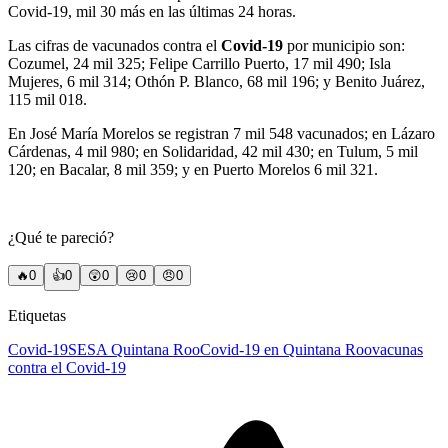
Covid-19, mil 30 más en las últimas 24 horas.
Las cifras de vacunados contra el
Covid-19
por municipio son:
Cozumel, 24 mil 325; Felipe Carrillo Puerto, 17 mil 490; Isla
Mujeres, 6 mil 314; Othón P. Blanco, 68 mil 196; y Benito Juárez,
115 mil 018.
En José María Morelos se registran 7 mil 548 vacunados; en Lázaro
Cárdenas, 4 mil 980; en Solidaridad, 42 mil 430; en Tulum, 5 mil
120; en Bacalar, 8 mil 359; y en Puerto Morelos 6 mil 321.
¿Qué te pareció?
🔥
0
👍
0
😲
0
😢
0
😠
0
Etiquetas
Covid-19
SESA Quintana Roo
Covid-19 en Quintana Roo
vacunas
contra el Covid-19