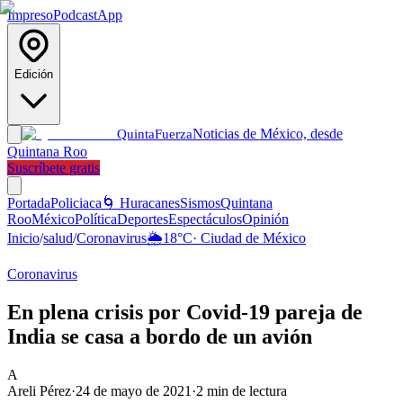
Impreso
Podcast
App
Edición
Noticias de México, desde
Quinta
Fuerza
Quintana Roo
Suscríbete gratis
Portada
Policiaca
🌀 Huracanes
Sismos
Quintana
Roo
México
Política
Deportes
Espectáculos
Opinión
Inicio
/
salud
/
Coronavirus
🌦️
18
°C
·
Ciudad de México
Coronavirus
En plena crisis por Covid-19 pareja de
India se casa a bordo de un avión
A
Areli Pérez
·
24 de mayo de 2021
·
2
min de lectura