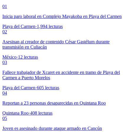
01
Inicia paro laboral en Complejo Mayakoba en Playa del Carmen
Playa del Carmen
·
1,994
lecturas
02
Asesinan al creador de contenido César Gastélum durante
transmisión en Culiacán
México
·
12
lecturas
03
Fallece trabajador de Xcaret en accidente en tramo de Playa del
Carmen a Puerto Morelos
Playa del Carmen
·
605
lecturas
04
Reportan a 23 personas desaparecidas en Quintana Roo
Quintana Roo
·
408
lecturas
05
Joven es asesinado durante ataque armado en Cancún