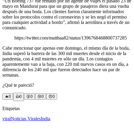
“Un Boeing 737 fue rentado por un agente de viajes el pasado 23 de
mayo en Mandurai para que un grupo de pasajeros diera una vuelta
después de una boda. Los clientes fueron claramente informados
sobre los protocolos contra el coronavirus y se les negó el permiso
para cualquier actividad a bordo”, afirmó la aerolínea a través de un
comunicado.
https://twitter.com/maithaa82/status/1396768468800737285
Cabe mencionar que apenas este domingo, el mismo día de la boda,
India superó la barrera de las 300 mil muertes desde el inicio de la
pandemia, con 4 mil muertes en sólo un día. Los contagios
aparentemente van a la baja, con 220 mil nuevos casos en un día, a
diferencia de los 240 mil que fueron detectados hace un par de
semanas.
¿Qué te pareció?
🔥
0
👍
0
😲
0
😢
0
😠
0
Etiquetas
viral
Noticias Virales
India