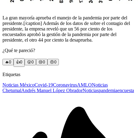
La gran mayoría aprueba el manejo de la pandemia por parte del
presidente.[/caption] Además de los datos de sobre el contagio del
presidente, la empresa reveló que un 56 por ciento de los
encuestados aprobó la gestión de la pandemia por parte del
presidente, el otro 44 por ciento la desaprueba.
¿Qué te pareció?
🔥
0
👍
0
😲
0
😢
0
😠
0
Etiquetas
Noticias México
Covid-19
Coronavirus
AMLO
Noticias
Chetumal
Andrés Manuel López Obrador
Noticias
pandemia
encuesta