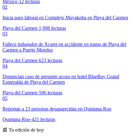
México
·
12
lecturas
02
Inicia paro laboral en Complejo Mayakoba en Playa del Carmen
Playa del Carmen
·
1,998
lecturas
03
Fallece trabajador de Xcaret en accidente en tramo de Playa del
Carmen a Puerto Morelos
Playa del Carmen
·
623
lecturas
04
Denuncian caso de presunto acoso en hotel BlueBay Grand
Esmeralda de Playa del Carmen
Playa del Carmen
·
596
lecturas
05
Reportan a 23 personas desaparecidas en Quintana Roo
Quintana Roo
·
421
lecturas
📰 Tu edición de hoy