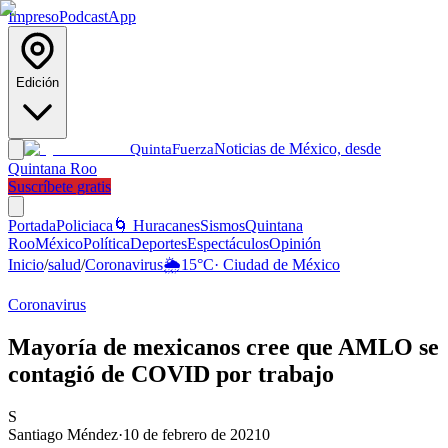
Impreso
Podcast
App
Edición
Noticias de México, desde
Quinta
Fuerza
Quintana Roo
Suscríbete gratis
Portada
Policiaca
🌀 Huracanes
Sismos
Quintana
Roo
México
Política
Deportes
Espectáculos
Opinión
Inicio
/
salud
/
Coronavirus
🌦️
15
°C
·
Ciudad de México
Coronavirus
Mayoría de mexicanos cree que AMLO se
contagió de COVID por trabajo
S
Santiago Méndez
·
10 de febrero de 2021
0