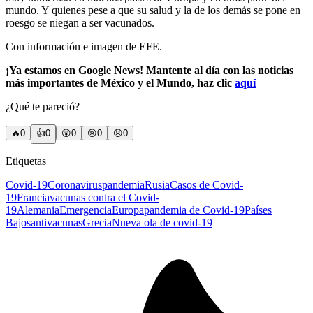
mundo. Y quienes pese a que su salud y la de los demás se pone en
roesgo se niegan a ser vacunados.
Con información e imagen de EFE.
¡Ya estamos en Google News! Mantente al día con las noticias
más importantes de México y el Mundo, haz clic
aquí
¿Qué te pareció?
🔥
0
👍
0
😲
0
😢
0
😠
0
Etiquetas
Covid-19
Coronavirus
pandemia
Rusia
Casos de Covid-
19
Francia
vacunas contra el Covid-
19
Alemania
Emergencia
Europa
pandemia de Covid-19
Países
Bajos
antivacunas
Grecia
Nueva ola de covid-19