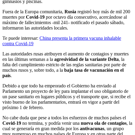
gimnasios y piscinas.
Fuera de la Europa comunitaria,
Rusia
registró hoy más de mil 200
muertes por
Covid-19
por octavo día consecutivo, acercándose al
máximo de fallecimientos -mil 241- notificado el pasado sábado,
informaron las autoridades locales.
Te puede interesar:
China presenta la primera vacuna inhalable
contra Covid-19
Las autoridades rusas atribuyen el aumento de contagios y muertes
en las últimas semanas a la
agresividad de la variante
Delta
, la
falta del cumplimiento estricto de las reglas sanitarias por parte de
muchos rusos y, sobre todo, a la
baja tasa de
vacunación en el
país
.
Debido a que todo ha empeorado el Gobierno ha enviado al
Parlamento un proyecto de ley para implantar el uso obligatorio de
un pase sanitario en lugares públicos y el transporte que, si recibe el
visto bueno de los parlamentarios, entrará en vigor a partir del
próximo 1 de febrero.
No cabe duda que pese a todos los esfuerzos de muchos países el
Covid-19
no termina, y podría venir una
nueva ola de
contagios
, la
cual se generaría en gran medida por los
antivacunas
, un grupo
muy numeroso en muchos países de Europa y en otras parte del