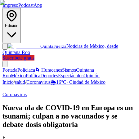
Impreso
Podcast
App
Edición
Noticias de México, desde
Quinta
Fuerza
Quintana Roo
Suscríbete gratis
Portada
Policiaca
🌀 Huracanes
Sismos
Quintana
Roo
México
Política
Deportes
Espectáculos
Opinión
Inicio
/
salud
/
Coronavirus
🌦️
16
°C
·
Ciudad de México
Coronavirus
Nueva ola de COVID-19 en Europa es un
tsunami; culpan a no vacunados y se
debate dosis obligatoria
F