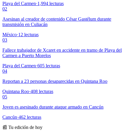
Playa del Carmen
·
1,994
lecturas
02
Asesinan al creador de contenido César Gastélum durante
transmisión en Culiacán
México
·
12
lecturas
03
Fallece trabajador de Xcaret en accidente en tramo de Playa del
Carmen a Puerto Morelos
Playa del Carmen
·
605
lecturas
04
Reportan a 23 personas desaparecidas en Quintana Roo
Quintana Roo
·
408
lecturas
05
Joven es asesinado durante ataque armado en Cancún
Cancún
·
462
lecturas
📰 Tu edición de hoy