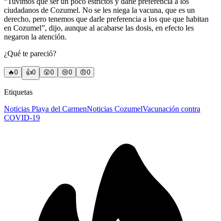
“Tuvimos que ser un poco estrictos y darle preferencia a los
ciudadanos de Cozumel. No se les niega la vacuna, que es un
derecho, pero tenemos que darle preferencia a los que que habitan
en Cozumel”, dijo, aunque al acabarse las dosis, en efecto les
negaron la atención.
¿Qué te pareció?
🔥
0
👍
0
😲
0
😢
0
😠
0
Etiquetas
Noticias Playa del Carmen
Noticias Cozumel
Vacunación contra
COVID-19