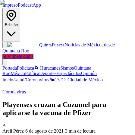
Impreso
Podcast
App
Edición
Noticias de México, desde
Quinta
Fuerza
Quintana Roo
Suscríbete gratis
Portada
Policiaca
🌀 Huracanes
Sismos
Quintana
Roo
México
Política
Deportes
Espectáculos
Opinión
Inicio
/
salud
/
Coronavirus
🌤️
15
°C
·
Ciudad de México
Coronavirus
Playenses cruzan a Cozumel para
aplicarse la vacuna de Pfizer
A
Areli Pérez
·
6 de agosto de 2021
·
3
min de lectura