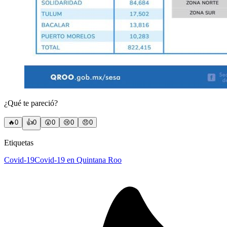
¿Qué te pareció?
🔥
0
👍
0
😲
0
😢
0
😠
0
Etiquetas
Covid-19
Covid-19 en Quintana Roo