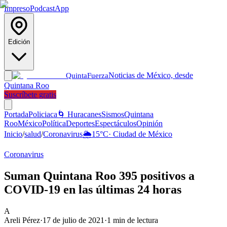
Impreso
Podcast
App
Edición
Noticias de México, desde
Quinta
Fuerza
Quintana Roo
Suscríbete gratis
Portada
Policiaca
🌀 Huracanes
Sismos
Quintana
Roo
México
Política
Deportes
Espectáculos
Opinión
Inicio
/
salud
/
Coronavirus
🌦️
15
°C
·
Ciudad de México
Coronavirus
Suman Quintana Roo 395 positivos a
COVID-19 en las últimas 24 horas
A
Areli Pérez
·
17 de julio de 2021
·
1
min de lectura