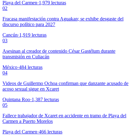
Playa del Carmen
·
1,979
lecturas
02
Fracasa manifestación contra Aguakan; se exhibe desgaste del
discurso político para 2027
Cancún
·
1,919
lecturas
03
Asesinan al creador de contenido César Gastélum durante
transmisión en Culiacán
México
·
484
lecturas
04
Videos de Guillermo Ochoa confirman que danzante acusado de
acoso sexual sigue en Xcaret
Quintana Roo
·
1,387
lecturas
05
Fallece trabajador de Xcaret en accidente en tramo de Playa del
Carmen a Puerto Morelos
Playa del Carmen
·
466
lecturas