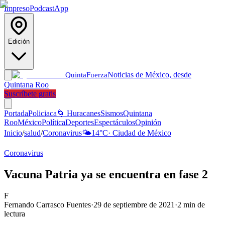
Impreso
Podcast
App
Edición
Noticias de México, desde
Quinta
Fuerza
Quintana Roo
Suscríbete gratis
Portada
Policiaca
🌀 Huracanes
Sismos
Quintana
Roo
México
Política
Deportes
Espectáculos
Opinión
Inicio
/
salud
/
Coronavirus
🌤️
14
°C
·
Ciudad de México
Coronavirus
Vacuna Patria ya se encuentra en fase 2
F
Fernando Carrasco Fuentes
·
29 de septiembre de 2021
·
2
min de
lectura