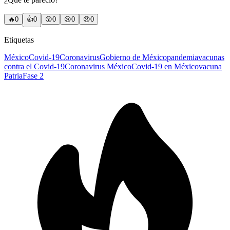
🔥
0
👍
0
😲
0
😢
0
😠
0
Etiquetas
México
Covid-19
Coronavirus
Gobierno de México
pandemia
vacunas
contra el Covid-19
Coronavirus México
Covid-19 en México
vacuna
Patria
Fase 2