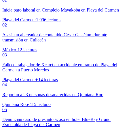
01
Inicia paro laboral en Complejo Mayakoba en Playa del Carmen
Playa del Carmen
·
1,996
lecturas
02
Asesinan al creador de contenido César Gastélum durante
transmisión en Culiacán
México
·
12
lecturas
03
Fallece trabajador de Xcaret en accidente en tramo de Playa del
Carmen a Puerto Morelos
Playa del Carmen
·
614
lecturas
04
Reportan a 23 personas desaparecidas en Quintana Roo
Quintana Roo
·
415
lecturas
05
Denuncian caso de presunto acoso en hotel BlueBay Grand
Esmeralda de Playa del Carmen