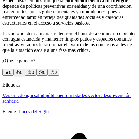
Especialistas enfatizaron que la
contención efectiva del dengue
depende de políticas preventivas sostenidas y de una coordinación
real entre instancias gubernamentales y comunidades, pues la
enfermedad también refleja desigualdades sociales y carencias
estructurales en el acceso a servicios básicos.
Las autoridades sanitarias reiteraron el llamado a eliminar recipientes
con agua estancada y mantener limpios patios y espacios comunes,
mientras Veracruz busca frenar el avance de los contagios antes de
que la situación escale a una fase más crítica.
¿Qué te pareció?
🔥
0
👍
0
😲
0
😢
0
😠
0
Etiquetas
Veracruz
dengue
salud pública
enfermedades vectoriales
prevención
sanitaria
Fuente:
Luces del Siglo