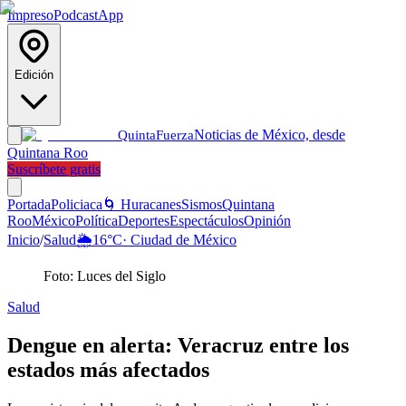
Impreso
Podcast
App
Edición
Noticias de México, desde
Quinta
Fuerza
Quintana Roo
Suscríbete gratis
Portada
Policiaca
🌀 Huracanes
Sismos
Quintana
Roo
México
Política
Deportes
Espectáculos
Opinión
Inicio
/
Salud
🌦️
16
°C
·
Ciudad de México
Foto: Luces del Siglo
Salud
Dengue en alerta: Veracruz entre los
estados más afectados