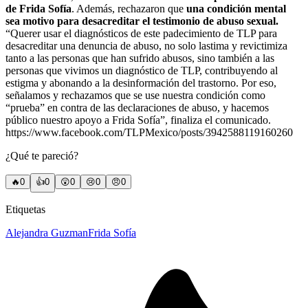
de Frida Sofía
. Además, rechazaron que
una condición mental
sea motivo para desacreditar el testimonio de abuso sexual.
“Querer usar el diagnósticos de este padecimiento de TLP para
desacreditar una denuncia de abuso, no solo lastima y revictimiza
tanto a las personas que han sufrido abusos, sino también a las
personas que vivimos un diagnóstico de TLP, contribuyendo al
estigma y abonando a la desinformación del trastorno. Por eso,
señalamos y rechazamos que se use nuestra condición como
“prueba” en contra de las declaraciones de abuso, y hacemos
público nuestro apoyo a Frida Sofía”, finaliza el comunicado.
https://www.facebook.com/TLPMexico/posts/3942588119160260
¿Qué te pareció?
🔥
0
👍
0
😲
0
😢
0
😠
0
Etiquetas
Alejandra Guzman
Frida Sofía