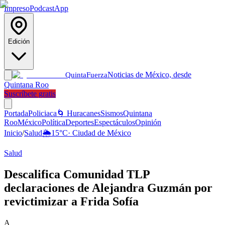
Impreso
Podcast
App
Edición
Noticias de México, desde
Quinta
Fuerza
Quintana Roo
Suscríbete gratis
Portada
Policiaca
🌀 Huracanes
Sismos
Quintana
Roo
México
Política
Deportes
Espectáculos
Opinión
Inicio
/
Salud
🌦️
15
°C
·
Ciudad de México
Salud
Descalifica Comunidad TLP
declaraciones de Alejandra Guzmán por
revictimizar a Frida Sofía
A