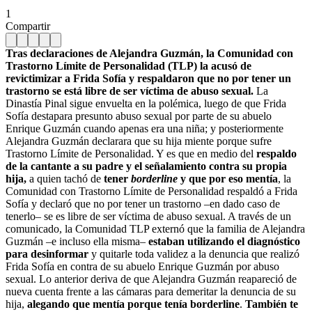
1
Compartir
Tras declaraciones de Alejandra Guzmán, la Comunidad con
Trastorno Límite de Personalidad (TLP) la acusó de
revictimizar a Frida Sofía y respaldaron que no por tener un
trastorno se está libre de ser víctima de abuso sexual.
La
Dinastía Pinal sigue envuelta en la polémica, luego de que Frida
Sofía destapara presunto abuso sexual por parte de su abuelo
Enrique Guzmán cuando apenas era una niña; y posteriormente
Alejandra Guzmán declarara que su hija miente porque sufre
Trastorno Límite de Personalidad. Y es que en medio del
respaldo
de la cantante a su padre y el señalamiento contra su propia
hija,
a quien tachó de
tener
borderline
y que por eso mentía
, la
Comunidad con Trastorno Límite de Personalidad respaldó a Frida
Sofía y declaró que no por tener un trastorno –en dado caso de
tenerlo– se es libre de ser víctima de abuso sexual. A través de un
comunicado, la Comunidad TLP externó que la familia de Alejandra
Guzmán –e incluso ella misma–
estaban utilizando el diagnóstico
para desinformar
y quitarle toda validez a la denuncia que realizó
Frida Sofía en contra de su abuelo Enrique Guzmán por abuso
sexual. Lo anterior deriva de que Alejandra Guzmán reapareció de
nueva cuenta frente a las cámaras para demeritar la denuncia de su
hija,
alegando que mentía porque tenía borderline
.
También te