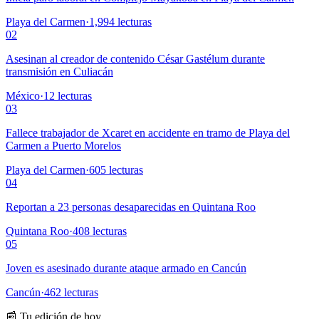
Playa del Carmen
·
1,994
lecturas
02
Asesinan al creador de contenido César Gastélum durante
transmisión en Culiacán
México
·
12
lecturas
03
Fallece trabajador de Xcaret en accidente en tramo de Playa del
Carmen a Puerto Morelos
Playa del Carmen
·
605
lecturas
04
Reportan a 23 personas desaparecidas en Quintana Roo
Quintana Roo
·
408
lecturas
05
Joven es asesinado durante ataque armado en Cancún
Cancún
·
462
lecturas
📰 Tu edición de hoy