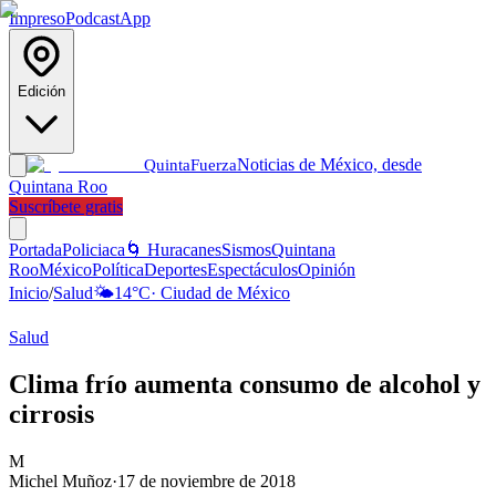
Impreso
Podcast
App
Edición
Noticias de México, desde
Quinta
Fuerza
Quintana Roo
Suscríbete gratis
Portada
Policiaca
🌀 Huracanes
Sismos
Quintana
Roo
México
Política
Deportes
Espectáculos
Opinión
Inicio
/
Salud
🌤️
14
°C
·
Ciudad de México
Salud
Clima frío aumenta consumo de alcohol y
cirrosis
M
Michel Muñoz
·
17 de noviembre de 2018