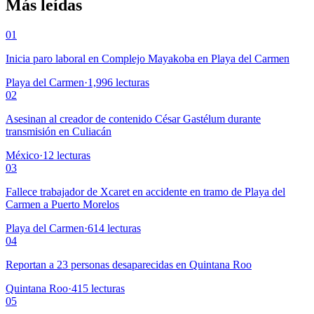
Más leídas
01
Inicia paro laboral en Complejo Mayakoba en Playa del Carmen
Playa del Carmen
·
1,996
lecturas
02
Asesinan al creador de contenido César Gastélum durante
transmisión en Culiacán
México
·
12
lecturas
03
Fallece trabajador de Xcaret en accidente en tramo de Playa del
Carmen a Puerto Morelos
Playa del Carmen
·
614
lecturas
04
Reportan a 23 personas desaparecidas en Quintana Roo
Quintana Roo
·
415
lecturas
05