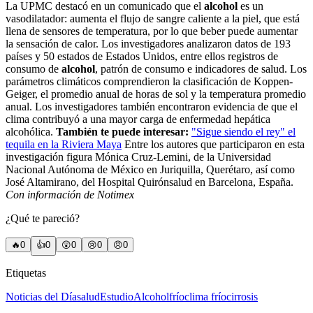
La UPMC destacó en un comunicado que el
alcohol
es un
vasodilatador: aumenta el flujo de sangre caliente a la piel, que está
llena de sensores de temperatura, por lo que beber puede aumentar
la sensación de calor. Los investigadores analizaron datos de 193
países y 50 estados de Estados Unidos, entre ellos registros de
consumo de
alcohol
, patrón de consumo e indicadores de salud. Los
parámetros climáticos comprendieron la clasificación de Koppen-
Geiger, el promedio anual de horas de sol y la temperatura promedio
anual. Los investigadores también encontraron evidencia de que el
clima contribuyó a una mayor carga de enfermedad hepática
alcohólica.
También te puede interesar:
"Sigue siendo el rey" el
tequila en la Riviera Maya
Entre los autores que participaron en esta
investigación figura Mónica Cruz-Lemini, de la Universidad
Nacional Autónoma de México en Juriquilla, Querétaro, así como
José Altamirano, del Hospital Quirónsalud en Barcelona, España.
Con información de Notimex
¿Qué te pareció?
🔥
0
👍
0
😲
0
😢
0
😠
0
Etiquetas
Noticias del Día
salud
Estudio
Alcohol
frío
clima frío
cirrosis