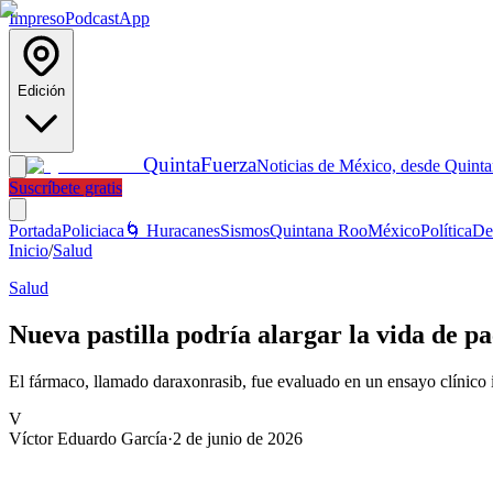
Impreso
Podcast
App
Edición
Quinta
Fuerza
Noticias de México, desde Quint
Suscríbete gratis
Portada
Policiaca
🌀 Huracanes
Sismos
Quintana Roo
México
Política
De
Inicio
/
Salud
Salud
Nueva pastilla podría alargar la vida de p
El fármaco, llamado daraxonrasib, fue evaluado en un ensayo clínico 
V
Víctor Eduardo García
·
2 de junio de 2026