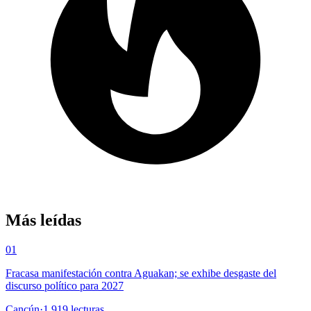
Más leídas
01
Fracasa manifestación contra Aguakan; se exhibe desgaste del
discurso político para 2027
Cancún
·
1,919
lecturas