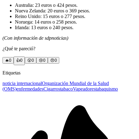
Australia: 23 euros o 424 pesos.
Nueva Zelanda: 20 euros o 369 pesos.
Reino Unido: 15 euros o 277 pesos.
Noruega: 14 euros o 258 pesos.
Irlanda: 13 euros o 240 pesos.
(Con información de sdpnoticias)
¿Qué te pareció?
🔥
0
👍
0
😲
0
😢
0
😠
0
Etiquetas
noticia internacional
Organización Mundial de la Salud
(OMS)
enfermedades
Cigarros
tabaco
Vapeadores
tabaquismo