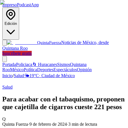
Impreso
Podcast
App
Edición
Noticias de México, desde
Quinta
Fuerza
Quintana Roo
Suscríbete gratis
Portada
Policiaca
🌀 Huracanes
Sismos
Quintana
Roo
México
Política
Deportes
Espectáculos
Opinión
Inicio
/
Salud
🌤️
19
°C
·
Ciudad de México
Salud
Para acabar con el tabaquismo, proponen
que cajetilla de cigarros cueste 221 pesos
Q
Quinta Fuerza
·
9 de febrero de 2024
·
3
min de lectura