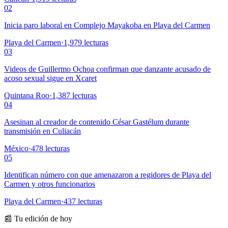
02
Inicia paro laboral en Complejo Mayakoba en Playa del Carmen
Playa del Carmen
·
1,979
lecturas
03
Videos de Guillermo Ochoa confirman que danzante acusado de
acoso sexual sigue en Xcaret
Quintana Roo
·
1,387
lecturas
04
Asesinan al creador de contenido César Gastélum durante
transmisión en Culiacán
México
·
478
lecturas
05
Identifican número con que amenazaron a regidores de Playa del
Carmen y otros funcionarios
Playa del Carmen
·
437
lecturas
📰 Tu edición de hoy