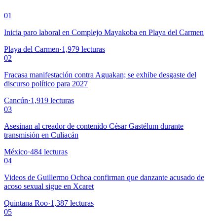
01
Inicia paro laboral en Complejo Mayakoba en Playa del Carmen
Playa del Carmen
·
1,979
lecturas
02
Fracasa manifestación contra Aguakan; se exhibe desgaste del
discurso político para 2027
Cancún
·
1,919
lecturas
03
Asesinan al creador de contenido César Gastélum durante
transmisión en Culiacán
México
·
484
lecturas
04
Videos de Guillermo Ochoa confirman que danzante acusado de
acoso sexual sigue en Xcaret
Quintana Roo
·
1,387
lecturas
05