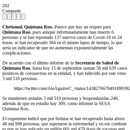
202
Compartir
Chetumal, Quintana Roo
.-Parece que hay un respiro para
Quintana Roo
, pues aunque infortunadamente han muerto 6
personas y se han reportado 137 nuevos casos de Covid-19 en 24
horas, se han recuperado 384 en el mismo lapso de tiempo, lo que
sería un indicador de que no aumentan exponencialmente las
complicaciones.
De acuerdo con el último informe de la
Secretaría de Salud de
Quintana Roo
, hasta hoy 15 de septiembre suman 56 mil 639 casos
positivos de coronavirus en la entidad, y han fallecido por este virus
3 mil 510 personas.
https://twitter.com/AleAguirreC_/status/143827667949189939
Se mantienen aisladas 3 mil 510 personas y hospotaliazdas 246,
además de que en estudio hay 309, como informó la SESA
Quintana Roo.
El organismo indicó que por fortuna se han recuperado hasta ahora
48 mil 998 personas, que superaron la enfermedad y en ese combate
es que se han aplicado un millón 601 mil 479 dosis de vacunas anti