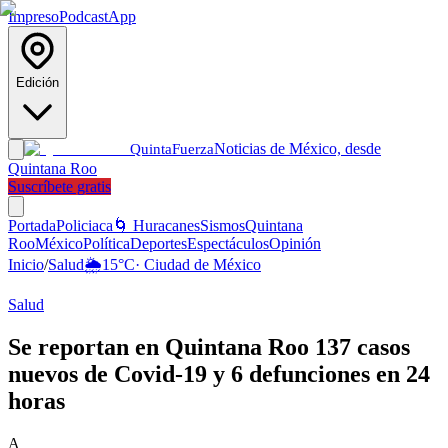
Impreso
Podcast
App
Edición
Noticias de México, desde
Quinta
Fuerza
Quintana Roo
Suscríbete gratis
Portada
Policiaca
🌀 Huracanes
Sismos
Quintana
Roo
México
Política
Deportes
Espectáculos
Opinión
Inicio
/
Salud
🌦️
15
°C
·
Ciudad de México
Salud
Se reportan en Quintana Roo 137 casos
nuevos de Covid-19 y 6 defunciones en 24
horas
A