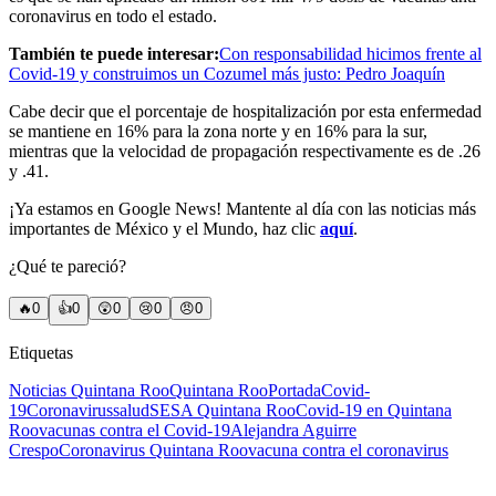
coronavirus en todo el estado.
También te puede interesar:
Con responsabilidad hicimos frente al
Covid-19 y construimos un Cozumel más justo: Pedro Joaquín
Cabe decir que el porcentaje de hospitalización por esta enfermedad
se mantiene en 16% para la zona norte y en 16% para la sur,
mientras que la velocidad de propagación respectivamente es de .26
y .41.
¡Ya estamos en Google News! Mantente al día con las noticias más
importantes de México y el Mundo, haz clic
aquí
.
¿Qué te pareció?
🔥
0
👍
0
😲
0
😢
0
😠
0
Etiquetas
Noticias Quintana Roo
Quintana Roo
Portada
Covid-
19
Coronavirus
salud
SESA Quintana Roo
Covid-19 en Quintana
Roo
vacunas contra el Covid-19
Alejandra Aguirre
Crespo
Coronavirus Quintana Roo
vacuna contra el coronavirus