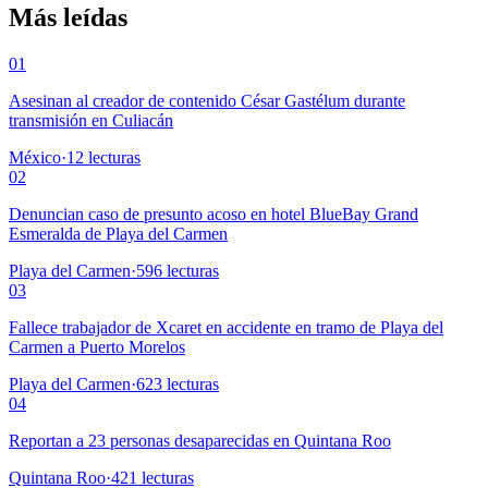
Más leídas
01
Asesinan al creador de contenido César Gastélum durante
transmisión en Culiacán
México
·
12
lecturas
02
Denuncian caso de presunto acoso en hotel BlueBay Grand
Esmeralda de Playa del Carmen
Playa del Carmen
·
596
lecturas
03
Fallece trabajador de Xcaret en accidente en tramo de Playa del
Carmen a Puerto Morelos
Playa del Carmen
·
623
lecturas
04
Reportan a 23 personas desaparecidas en Quintana Roo
Quintana Roo
·
421
lecturas