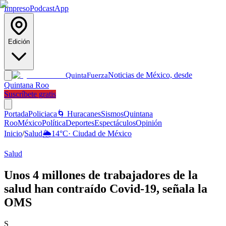
Impreso
Podcast
App
Edición
Noticias de México, desde
Quinta
Fuerza
Quintana Roo
Suscríbete gratis
Portada
Policiaca
🌀 Huracanes
Sismos
Quintana
Roo
México
Política
Deportes
Espectáculos
Opinión
Inicio
/
Salud
🌦️
14
°C
·
Ciudad de México
Salud
Unos 4 millones de trabajadores de la
salud han contraído Covid-19, señala la
OMS
S