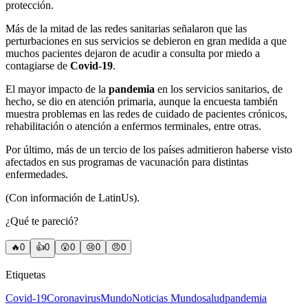
protección.
Más de la mitad de las redes sanitarias señalaron que las
perturbaciones en sus servicios se debieron en gran medida a que
muchos pacientes dejaron de acudir a consulta por miedo a
contagiarse de
Covid-19
.
El mayor impacto de la
pandemia
en los servicios sanitarios, de
hecho, se dio en atención primaria, aunque la encuesta también
muestra problemas en las redes de cuidado de pacientes crónicos,
rehabilitación o atención a enfermos terminales, entre otras.
Por último, más de un tercio de los países admitieron haberse visto
afectados en sus programas de vacunación para distintas
enfermedades.
(Con información de LatinUs).
¿Qué te pareció?
🔥
0
👍
0
😲
0
😢
0
😠
0
Etiquetas
Covid-19
Coronavirus
Mundo
Noticias Mundo
salud
pandemia