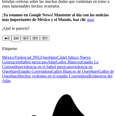
brindan certezas sobre las muchas dudas que continúan en torno a
estos lamentables hechos ocurridos.
¡Ya estamos en Google News! Mantente al día con las noticias
más importantes de México y el Mundo, haz clic
aquí
¿Qué te pareció?
🔥
0
👍
0
😲
0
😢
0
😠
0
Etiquetas
México
Violencia
CJNG
Querétaro
Cártel Jalisco Nueva
Generación
futbol mexicano
Atlas
Gallos Blancos
Estadio La
Corregidora
violencia en el futbol mexicano
violencia en
Querétaro
Estadio Corregidora
Gallos Blancos de Querétaro
Gallos de
Querétaro
Hechos violentos en el estadio Corregidora
Rojinegros del
Atlas