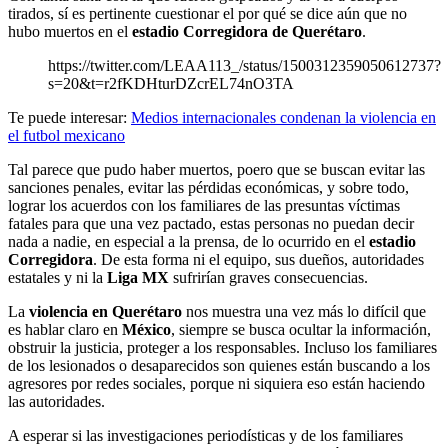
tirados, sí es pertinente cuestionar el por qué se dice aún que no
hubo muertos en el
estadio Corregidora de Querétaro
.
https://twitter.com/LEAA113_/status/1500312359050612737?
s=20&t=r2fKDHturDZcrEL74nO3TA
Te puede interesar:
Medios internacionales condenan la violencia en
el futbol mexicano
Tal parece que pudo haber muertos, poero que se buscan evitar las
sanciones penales, evitar las pérdidas económicas, y sobre todo,
lograr los acuerdos con los familiares de las presuntas víctimas
fatales para que una vez pactado, estas personas no puedan decir
nada a nadie, en especial a la prensa, de lo ocurrido en el
estadio
Corregidora
. De esta forma ni el equipo, sus dueños, autoridades
estatales y ni la
Liga MX
sufrirían graves consecuencias.
La
violencia en Querétaro
nos muestra una vez más lo difícil que
es hablar claro en
México
, siempre se busca ocultar la información,
obstruir la justicia, proteger a los responsables. Incluso los familiares
de los lesionados o desaparecidos son quienes están buscando a los
agresores por redes sociales, porque ni siquiera eso están haciendo
las autoridades.
A esperar si las investigaciones periodísticas y de los familiares