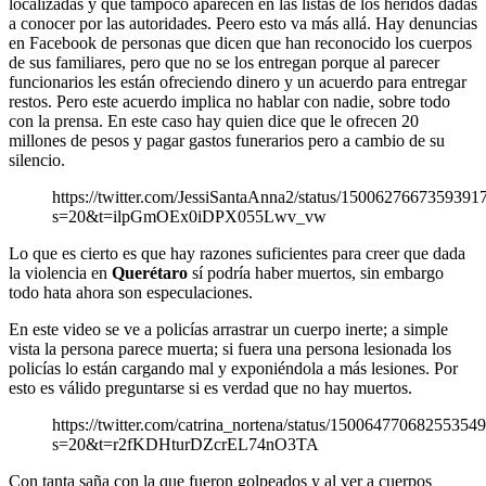
localizadas y que tampoco aparecen en las listas de los heridos dadas
a conocer por las autoridades. Peero esto va más allá. Hay denuncias
en Facebook de personas que dicen que han reconocido los cuerpos
de sus familiares, pero que no se los entregan porque al parecer
funcionarios les están ofreciendo dinero y un acuerdo para entregar
restos. Pero este acuerdo implica no hablar con nadie, sobre todo
con la prensa. En este caso hay quien dice que le ofrecen 20
millones de pesos y pagar gastos funerarios pero a cambio de su
silencio.
https://twitter.com/JessiSantaAnna2/status/1500627667359391
s=20&t=ilpGmOEx0iDPX055Lwv_vw
Lo que es cierto es que hay razones suficientes para creer que dada
la violencia en
Querétaro
sí podría haber muertos, sin embargo
todo hata ahora son especulaciones.
En este video se ve a policías arrastrar un cuerpo inerte; a simple
vista la persona parece muerta; si fuera una persona lesionada los
policías lo están cargando mal y exponiéndola a más lesiones. Por
esto es válido preguntarse si es verdad que no hay muertos.
https://twitter.com/catrina_nortena/status/15006477068255354
s=20&t=r2fKDHturDZcrEL74nO3TA
Con tanta saña con la que fueron golpeados y al ver a cuerpos