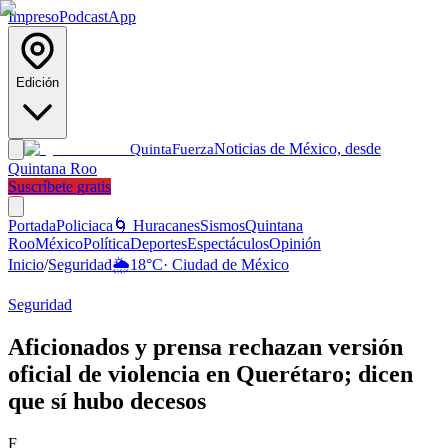
Impreso
Podcast
App
Edición
Noticias de México, desde
Quinta
Fuerza
Quintana Roo
Suscríbete gratis
Portada
Policiaca
🌀 Huracanes
Sismos
Quintana
Roo
México
Política
Deportes
Espectáculos
Opinión
Inicio
/
Seguridad
🌦️
18
°C
·
Ciudad de México
Seguridad
Aficionados y prensa rechazan versión
oficial de violencia en Querétaro; dicen
que sí hubo decesos
F