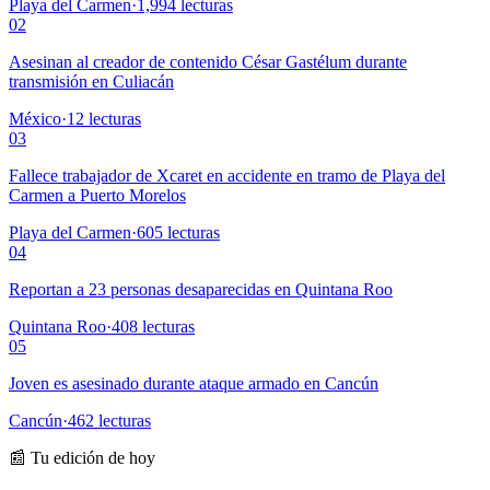
Playa del Carmen
·
1,994
lecturas
02
Asesinan al creador de contenido César Gastélum durante
transmisión en Culiacán
México
·
12
lecturas
03
Fallece trabajador de Xcaret en accidente en tramo de Playa del
Carmen a Puerto Morelos
Playa del Carmen
·
605
lecturas
04
Reportan a 23 personas desaparecidas en Quintana Roo
Quintana Roo
·
408
lecturas
05
Joven es asesinado durante ataque armado en Cancún
Cancún
·
462
lecturas
📰 Tu edición de hoy