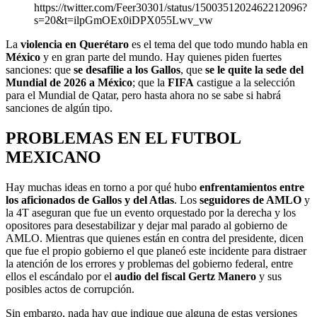
https://twitter.com/Feer30301/status/1500351202462212096?
s=20&t=ilpGmOEx0iDPX055Lwv_vw
La
violencia en Querétaro
es el tema del que todo mundo habla en
México
y en gran parte del mundo. Hay quienes piden fuertes
sanciones: que
se desafilie a los Gallos
, que
se le quite la sede del
Mundial de 2026 a México
; que la
FIFA
castigue a la selección
para el Mundial de Qatar, pero hasta ahora no se sabe si habrá
sanciones de algún tipo.
PROBLEMAS EN EL FUTBOL
MEXICANO
Hay muchas ideas en torno a por qué hubo
enfrentamientos entre
los aficionados de Gallos y del Atlas
. Los
seguidores de AMLO
y
la 4T aseguran que fue un evento orquestado por la derecha y los
opositores para desestabilizar y dejar mal parado al gobierno de
AMLO. Mientras que quienes están en contra del presidente, dicen
que fue el propio gobierno el que planeó este incidente para distraer
la atención de los errores y problemas del gobierno federal, entre
ellos el escándalo por el
audio del fiscal Gertz Manero
y sus
posibles actos de corrupción.
Sin embargo, nada hay que indique que alguna de estas versiones