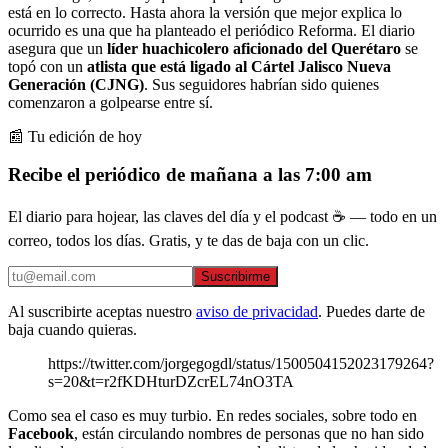
está en lo correcto. Hasta ahora la versión que mejor explica lo
ocurrido es una que ha planteado el periódico Reforma. El diario
asegura que un
líder huachicolero aficionado del Querétaro
se
topó con un
atlista que está ligado al Cártel Jalisco Nueva
Generación (CJNG)
. Sus seguidores habrían sido quienes
comenzaron a golpearse entre sí.
📰 Tu edición de hoy
Recibe el periódico de mañana a las 7:00 am
El diario para hojear, las claves del día y el podcast ☕ — todo en un
correo, todos los días. Gratis, y te das de baja con un clic.
Suscribirme
Al suscribirte aceptas nuestro
aviso de privacidad
. Puedes darte de
baja cuando quieras.
https://twitter.com/jorgegogdl/status/1500504152023179264?
s=20&t=r2fKDHturDZcrEL74nO3TA
Como sea el caso es muy turbio. En redes sociales, sobre todo en
Facebook
, están circulando nombres de personas que no han sido