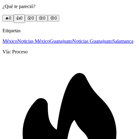
¿Qué te pareció?
🔥
0
👍
0
😲
0
😢
0
😠
0
Etiquetas
México
Noticias México
Guanajuato
Noticias Guanajuato
Salamanca
Vía:
Proceso