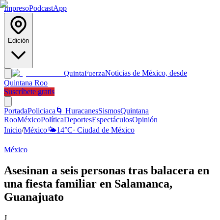
Impreso
Podcast
App
Edición
Noticias de México, desde
Quinta
Fuerza
Quintana Roo
Suscríbete gratis
Portada
Policiaca
🌀 Huracanes
Sismos
Quintana
Roo
México
Política
Deportes
Espectáculos
Opinión
Inicio
/
México
🌤️
14
°C
·
Ciudad de México
México
Asesinan a seis personas tras balacera en
una fiesta familiar en Salamanca,
Guanajuato
J