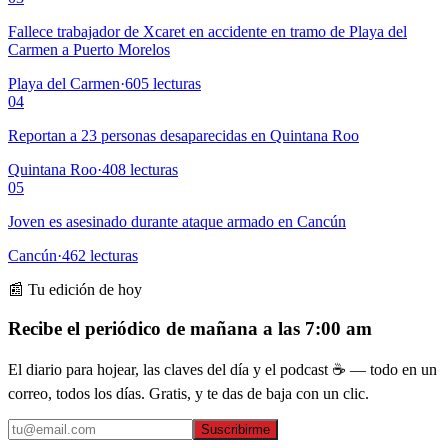
Fallece trabajador de Xcaret en accidente en tramo de Playa del
Carmen a Puerto Morelos
Playa del Carmen
·
605
lecturas
04
Reportan a 23 personas desaparecidas en Quintana Roo
Quintana Roo
·
408
lecturas
05
Joven es asesinado durante ataque armado en Cancún
Cancún
·
462
lecturas
📰 Tu edición de hoy
Recibe el periódico de mañana a las 7:00 am
El diario para hojear, las claves del día y el podcast ☕ — todo en un
correo, todos los días. Gratis, y te das de baja con un clic.
Suscribirme