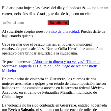
El diario para hojear, las claves del día y el podcast ☕ — todo en un
correo, todos los días. Gratis, y te das de baja con un clic.
Suscribirme
Al suscribirte aceptas nuestro
aviso de privacidad
. Puedes darte de
baja cuando quieras.
Cabe resaltar que el pasado martes, el gobierno municipal
encabezado por la alcaldesa Norma Otilia Hernández anunció un
operativo para brindar seguridad a la ciudadanía.
Te puede interesar:
“Ahórrate tu dinero y no vengas”: Tiktoker
‘destroza’ Taquería El Califa de León luego de recibir estrella
Michelín
En otro hecho de violencia en
Guerrero
, los cuerpos de dos
mujeres asesinadas a golpes y en estado de descomposición fueron
hallados en una camioneta anoche en la carretera federal México-
Acapulco, en el tramo de Petaquillas-Mazatlán, municipio de
Chilpancingo.
La violencia no ha sido contenida en
Guerrero
, entidad gobernada
por
Evelyn Salgado
, ni siquiera con la presencia de miles de