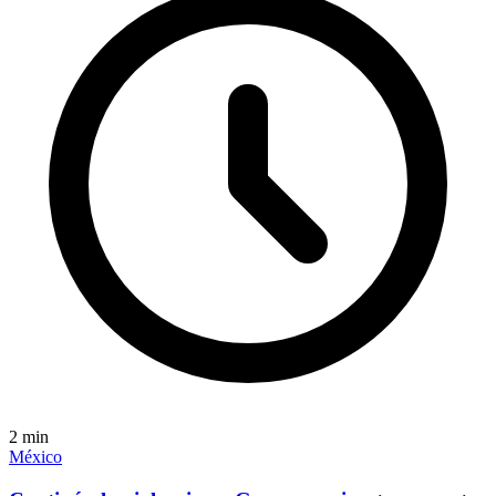
2
min
México