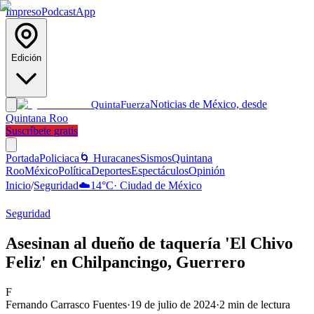
Impreso
Podcast
App
Edición
Noticias de México, desde
Quinta
Fuerza
Quintana Roo
Suscríbete gratis
Portada
Policiaca
🌀 Huracanes
Sismos
Quintana
Roo
México
Política
Deportes
Espectáculos
Opinión
Inicio
/
Seguridad
☁️
14
°C
·
Ciudad de México
Seguridad
Asesinan al dueño de taquería 'El Chivo
Feliz' en Chilpancingo, Guerrero
F
Fernando Carrasco Fuentes
·
19 de julio de 2024
·
2
min de lectura