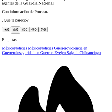
agentes de la
Guardia Nacional
.
Con información de Proceso.
¿Qué te pareció?
🔥
0
👍
0
😲
0
😢
0
😠
0
Etiquetas
México
Noticias México
Noticias Guerrero
violencia en
Guerrero
inseguridad en Guerrero
Evelyn Salgado
Chilpancingo