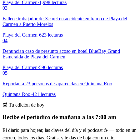
Playa del Carmen
·
1,998
lecturas
03
Fallece trabajador de Xcaret en accidente en tramo de Playa del
Carmen a Puerto Morelos
Playa del Carmen
·
623
lecturas
04
Denuncian caso de presunto acoso en hotel BlueBay Grand
Esmeralda de Playa del Carmen
Playa del Carmen
·
596
lecturas
05
Reportan a 23 personas desaparecidas en Quintana Roo
Quintana Roo
·
421
lecturas
📰 Tu edición de hoy
Recibe el periódico de mañana a las 7:00 am
El diario para hojear, las claves del día y el podcast ☕ — todo en un
correo, todos los días. Gratis, y te das de baja con un clic.