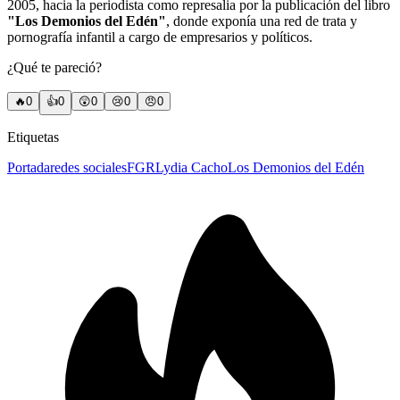
2005, hacia la periodista como represalia por la publicación del libro
"Los Demonios del Edén"
, donde exponía una red de trata y
pornografía infantil a cargo de empresarios y políticos.
¿Qué te pareció?
🔥
0
👍
0
😲
0
😢
0
😠
0
Etiquetas
Portada
redes sociales
FGR
Lydia Cacho
Los Demonios del Edén