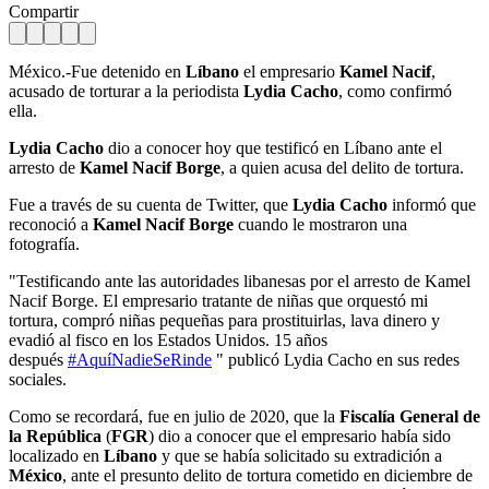
Compartir
México.-Fue detenido en
Líbano
el empresario
Kamel Nacif
,
acusado de torturar a la periodista
Lydia Cacho
, como confirmó
ella.
Lydia Cacho
dio a conocer hoy que testificó en Líbano ante el
arresto de
Kamel Nacif Borge
, a quien acusa del delito de tortura.
Fue a través de su cuenta de Twitter, que
Lydia Cacho
informó que
reconoció a
Kamel Nacif Borge
cuando le mostraron una
fotografía.
"Testificando ante las autoridades libanesas por el arresto de Kamel
Nacif Borge. El empresario tratante de niñas que orquestó mi
tortura, compró niñas pequeñas para prostituirlas, lava dinero y
evadió al fisco en los Estados Unidos. 15 años
después
#AquíNadieSeRinde
" publicó Lydia Cacho en sus redes
sociales.
Como se recordará, fue en julio de 2020, que la
Fiscalía General de
la República
(
FGR
) dio a conocer que el empresario había sido
localizado en
Líbano
y que se había solicitado su extradición a
México
, ante el presunto delito de tortura cometido en diciembre de