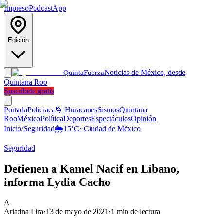
Impreso
Podcast
App
Edición
Noticias de México, desde
Quinta
Fuerza
Quintana Roo
Suscríbete gratis
Portada
Policiaca
🌀 Huracanes
Sismos
Quintana
Roo
México
Política
Deportes
Espectáculos
Opinión
Inicio
/
Seguridad
🌦️
15
°C
·
Ciudad de México
Seguridad
Detienen a Kamel Nacif en Líbano,
informa Lydia Cacho
A
Ariadna Lira
·
13 de mayo de 2021
·
1
min de lectura