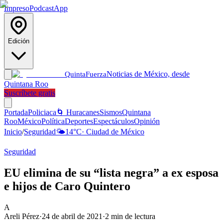
Impreso
Podcast
App
Edición
Noticias de México, desde
Quinta
Fuerza
Quintana Roo
Suscríbete gratis
Portada
Policiaca
🌀 Huracanes
Sismos
Quintana
Roo
México
Política
Deportes
Espectáculos
Opinión
Inicio
/
Seguridad
🌤️
14
°C
·
Ciudad de México
Seguridad
EU elimina de su “lista negra” a ex esposa
e hijos de Caro Quintero
A
Areli Pérez
·
24 de abril de 2021
·
2
min de lectura