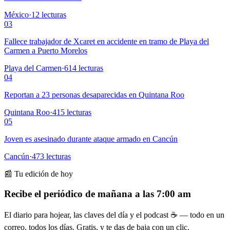
México
·
12
lecturas
03
Fallece trabajador de Xcaret en accidente en tramo de Playa del
Carmen a Puerto Morelos
Playa del Carmen
·
614
lecturas
04
Reportan a 23 personas desaparecidas en Quintana Roo
Quintana Roo
·
415
lecturas
05
Joven es asesinado durante ataque armado en Cancún
Cancún
·
473
lecturas
📰 Tu edición de hoy
Recibe el periódico de mañana a las 7:00 am
El diario para hojear, las claves del día y el podcast ☕ — todo en un
correo, todos los días. Gratis, y te das de baja con un clic.