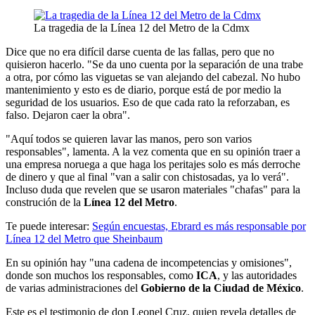
La tragedia de la Línea 12 del Metro de la Cdmx
Dice que no era difícil darse cuenta de las fallas, pero que no
quisieron hacerlo. "Se da uno cuenta por la separación de una trabe
a otra, por cómo las viguetas se van alejando del cabezal. No hubo
mantenimiento y esto es de diario, porque está de por medio la
seguridad de los usuarios. Eso de que cada rato la reforzaban, es
falso. Dejaron caer la obra".
"Aquí todos se quieren lavar las manos, pero son varios
responsables", lamenta. A la vez comenta que en su opinión traer a
una empresa noruega a que haga los peritajes solo es más derroche
de dinero y que al final "van a salir con chistosadas, ya lo verá".
Incluso duda que revelen que se usaron materiales "chafas" para la
construción de la
Línea 12 del Metro
.
Te puede interesar:
Según encuestas, Ebrard es más responsable por
Línea 12 del Metro que Sheinbaum
En su opinión hay "una cadena de incompetencias y omisiones",
donde son muchos los responsables, como
ICA
, y las autoridades
de varias administraciones del
Gobierno de la Ciudad de México
.
Este es el testimonio de don Leonel Cruz, quien revela detalles de