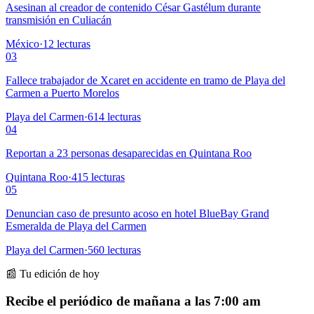
Asesinan al creador de contenido César Gastélum durante
transmisión en Culiacán
México
·
12
lecturas
03
Fallece trabajador de Xcaret en accidente en tramo de Playa del
Carmen a Puerto Morelos
Playa del Carmen
·
614
lecturas
04
Reportan a 23 personas desaparecidas en Quintana Roo
Quintana Roo
·
415
lecturas
05
Denuncian caso de presunto acoso en hotel BlueBay Grand
Esmeralda de Playa del Carmen
Playa del Carmen
·
560
lecturas
📰 Tu edición de hoy
Recibe el periódico de mañana a las 7:00 am