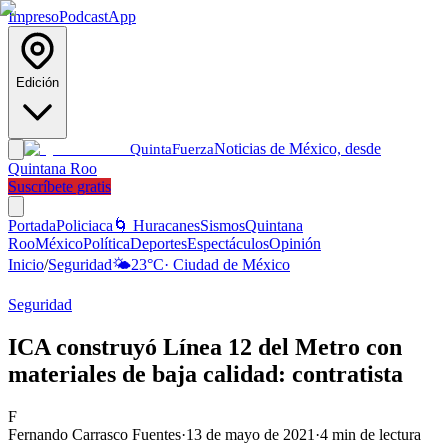
Impreso
Podcast
App
Edición
Noticias de México, desde
Quinta
Fuerza
Quintana Roo
Suscríbete gratis
Portada
Policiaca
🌀 Huracanes
Sismos
Quintana
Roo
México
Política
Deportes
Espectáculos
Opinión
Inicio
/
Seguridad
🌤️
23
°C
·
Ciudad de México
Seguridad
ICA construyó Línea 12 del Metro con
materiales de baja calidad: contratista
F
Fernando Carrasco Fuentes
·
13 de mayo de 2021
·
4
min de lectura