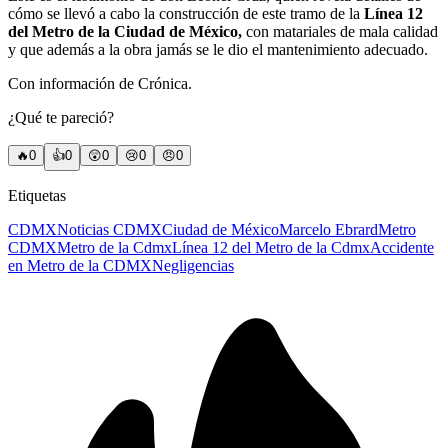
cómo se llevó a cabo la construcción de este tramo de la
Línea 12
del Metro de la Ciudad de México,
con matariales de mala calidad
y que además a la obra jamás se le dio el mantenimiento adecuado.
Con información de Crónica.
¿Qué te pareció?
🔥
0
👍
0
😲
0
😢
0
😠
0
Etiquetas
CDMX
Noticias CDMX
Ciudad de México
Marcelo Ebrard
Metro
CDMX
Metro de la Cdmx
Línea 12 del Metro de la Cdmx
Accidente
en Metro de la CDMX
Negligencias