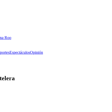
ana Roo
portes
Espectáculos
Opinión
telera