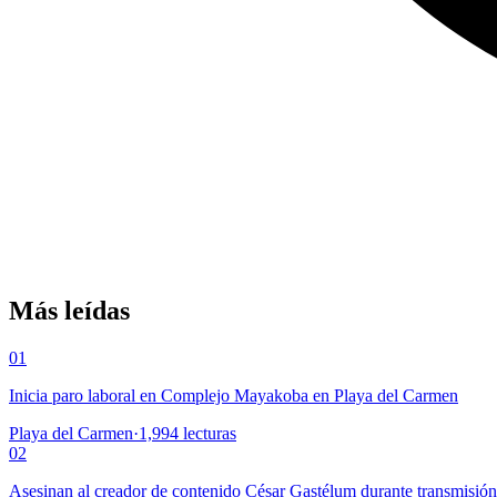
Más leídas
01
Inicia paro laboral en Complejo Mayakoba en Playa del Carmen
Playa del Carmen
·
1,994
lecturas
02
Asesinan al creador de contenido César Gastélum durante transmisió