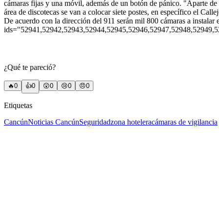
cámaras fijas y una móvil, además de un botón de pánico. "Aparte de e
área de discotecas se van a colocar siete postes, en específico el Call
De acuerdo con la dirección del 911 serán mil 800 cámaras a instalar e
ids="52941,52942,52943,52944,52945,52946,52947,52948,52949,
¿Qué te pareció?
🔥
0
👍
0
😲
0
😢
0
😠
0
Etiquetas
Cancún
Noticias Cancún
Seguridad
zona hotelera
cámaras de vigilancia