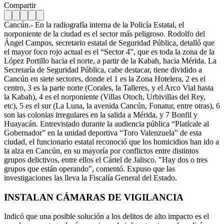
Compartir
Cancún.- En la radiografía interna de la Policía Estatal, el
norponiente de la ciudad es el sector más peligroso. Rodolfo del
Ángel Campos, secretario estatal de Seguridad Pública, detalló que
el mayor foco rojo actual es el “Sector 4”, que es toda la zona de la
López Portillo hacia el norte, a partir de la Kabah, hacia Mérida. La
Secretaría de Seguridad Pública, cabe destacar, tiene dividido a
Cancún en siete sectores, donde el 1 es la Zona Hotelera, 2 es el
centro, 3 es la parte norte (Corales, la Talleres, y el Arco Vial hasta
la Kabah), 4 es el norponiente (Villas Otoch, Urbivillas del Rey,
etc), 5 es el sur (La Luna, la avenida Cancún, Fonatur, entre otras), 6
son las colonias irregulares en la salida a Mérida, y 7 Bonfil y
Huayacán. Entrevistado durante la audiencia pública “Platícale al
Gobernador” en la unidad deportiva “Toro Valenzuela” de esta
ciudad, el funcionario estatal reconoció que los homicidios han ido a
la alza en Cancún, en su mayoría por conflictos entre distintos
grupos delictivos, entre ellos el Cártel de Jalisco. "Hay dos o tres
grupos que están operando", comentó. Expuso que las
investigaciones las lleva la Fiscalía General del Estado.
INSTALAN CÁMARAS DE VIGILANCIA
Indicó que una posible solución a los delitos de alto impacto es el