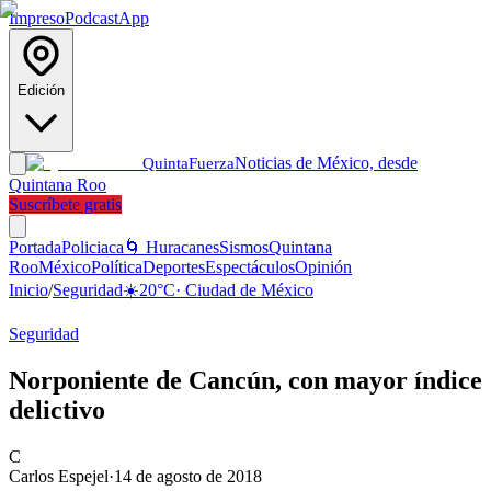
Impreso
Podcast
App
Edición
Noticias de México, desde
Quinta
Fuerza
Quintana Roo
Suscríbete gratis
Portada
Policiaca
🌀 Huracanes
Sismos
Quintana
Roo
México
Política
Deportes
Espectáculos
Opinión
Inicio
/
Seguridad
☀️
20
°C
·
Ciudad de México
Seguridad
Norponiente de Cancún, con mayor índice
delictivo
C
Carlos Espejel
·
14 de agosto de 2018