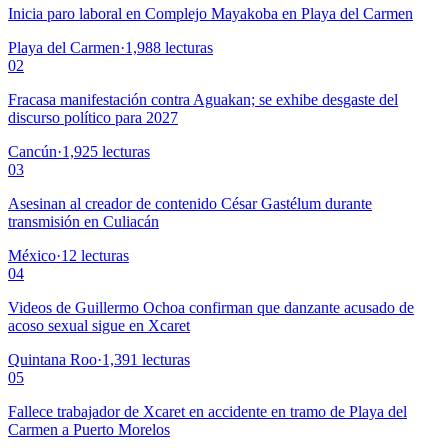
Inicia paro laboral en Complejo Mayakoba en Playa del Carmen
Playa del Carmen
·
1,988
lecturas
02
Fracasa manifestación contra Aguakan; se exhibe desgaste del
discurso político para 2027
Cancún
·
1,925
lecturas
03
Asesinan al creador de contenido César Gastélum durante
transmisión en Culiacán
México
·
12
lecturas
04
Videos de Guillermo Ochoa confirman que danzante acusado de
acoso sexual sigue en Xcaret
Quintana Roo
·
1,391
lecturas
05
Fallece trabajador de Xcaret en accidente en tramo de Playa del
Carmen a Puerto Morelos