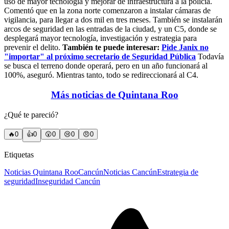
uso de mayor tecnología y mejorar de infraestructura a la policía.
Comentó que en la zona norte comenzaron a instalar cámaras de
vigilancia, para llegar a dos mil en tres meses. También se instalarán
arcos de seguridad en las entradas de la ciudad, y un C5, donde se
desplegará mayor tecnología, investigación y estrategia para
prevenir el delito.
También te puede interesar:
Pide Janix no
"importar" al próximo secretario de Seguridad Pública
Todavía
se busca el terreno donde operará, pero en un año funcionará al
100%, aseguró. Mientras tanto, todo se redireccionará al C4.
Más noticias de Quintana Roo
¿Qué te pareció?
🔥
0
👍
0
😲
0
😢
0
😠
0
Etiquetas
Noticias Quintana Roo
Cancún
Noticias Cancún
Estrategia de
seguridad
Inseguridad Cancún